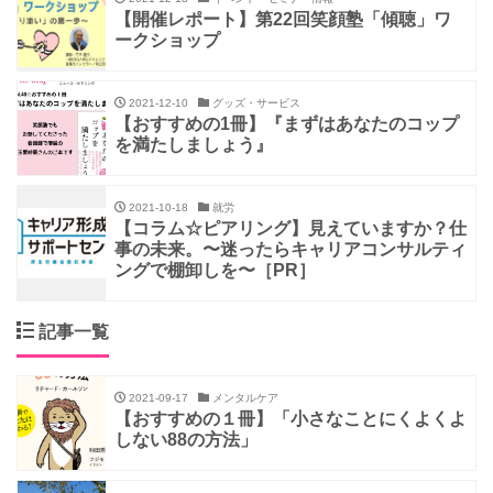
【開催レポート】第22回笑顔塾「傾聴」ワ
ークショップ
2021-12-10
グッズ・サービス
【おすすめの1冊】『まずはあなたのコップ
を満たしましょう』
2021-10-18
就労
【コラム☆ピアリング】見えていますか？仕
事の未来。〜迷ったらキャリアコンサルティ
ングで棚卸しを〜［PR］
記事一覧
2021-09-17
メンタルケア
【おすすめの１冊】「小さなことにくよくよ
しない88の方法」