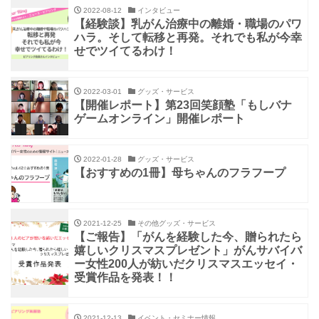
2022-08-12
インタビュー
【経験談】乳がん治療中の離婚・職場のパワ
ハラ。そして転移と再発。それでも私が今幸
せでツイてるわけ！
2022-03-01
グッズ・サービス
【開催レポート】第23回笑顔塾「もしバナ
ゲームオンライン」開催レポート
2022-01-28
グッズ・サービス
【おすすめの1冊】母ちゃんのフラフープ
2021-12-25
その他グッズ・サービス
【ご報告】「がんを経験した今、贈られたら
嬉しいクリスマスプレゼント」がんサバイバ
ー女性200人が紡いだクリスマスエッセイ・
受賞作品を発表！！
2021-12-13
イベント・セミナー情報