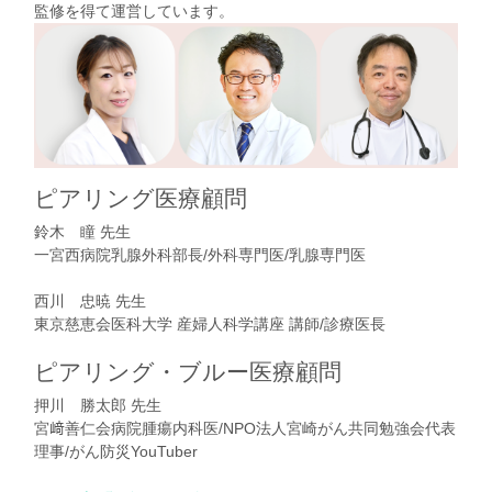
監修を得て運営しています。
ピアリング医療顧問
鈴木 瞳 先生
一宮西病院乳腺外科部長/外科専門医/乳腺専門医
西川 忠暁 先生
東京慈恵会医科大学 産婦人科学講座 講師/診療医長
ピアリング・ブルー医療顧問
押川 勝太郎 先生
宮﨑善仁会病院腫瘍内科医/NPO法人宮崎がん共同勉強会代表
理事/がん防災YouTuber