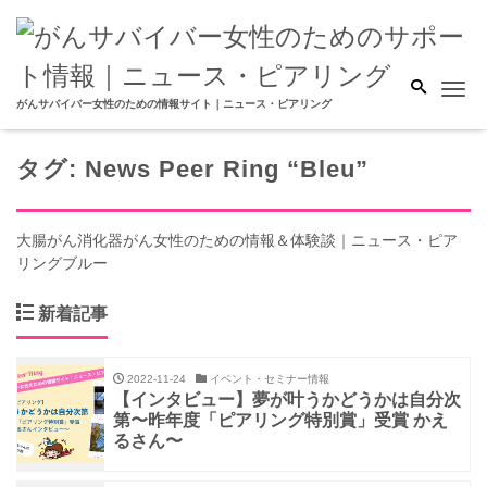
Me
がんサバイバー女性のための情報サイト｜ニュース・ピアリング
タグ:
News Peer Ring “Bleu”
大腸がん消化器がん女性のための情報＆体験談｜ニュース・ピア
リングブルー
新着記事
2022-11-24
イベント・セミナー情報
【インタビュー】夢が叶うかどうかは自分次
第〜昨年度「ピアリング特別賞」受賞 かえ
るさん〜