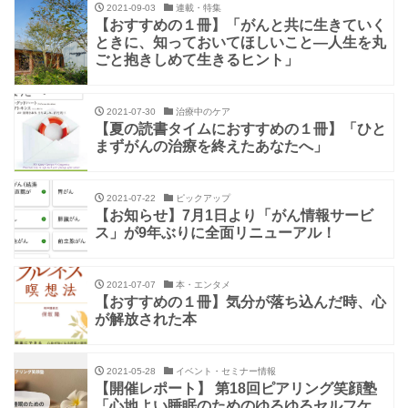
2021-09-03
連載・特集
【おすすめの１冊】「がんと共に生きていく
ときに、知っておいてほしいこと―人生を丸
ごと抱きしめて生きるヒント」
2021-07-30
治療中のケア
【夏の読書タイムにおすすめの１冊】「ひと
まずがんの治療を終えたあなたへ」
2021-07-22
ピックアップ
【お知らせ】7月1日より「がん情報サービ
ス」が9年ぶりに全面リニューアル！
2021-07-07
本・エンタメ
【おすすめの１冊】気分が落ち込んだ時、心
が解放された本
2021-05-28
イベント・セミナー情報
【開催レポート】 第18回ピアリング笑顔塾
「心地よい睡眠のためのゆるゆるセルフケ