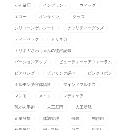
がん征圧
インプラント
ウィッグ
エコー
オンライン;
グッズ
シリコーンゲルシート
チャリティーグッズ
ティーペック
トリネガ
トリネガさわちゃんの徒然記録
バージョンアップ
ビューティーケアフォーラム
ピアリング
ピアリング調べ
ピンクリボン
ホルモン受容体陽性
マインドフルネス
マンモ
メイク
レディケア
乳がん手術
人工肛門
人工膀胱
企業登壇
体調管理
保険
副作用
化学療法
婦人科医
就労
尿モレ