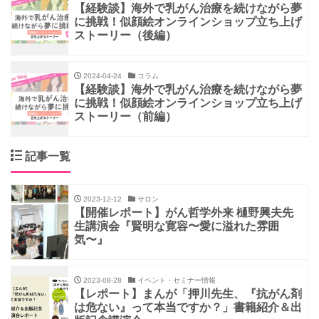
【経験談】海外で乳がん治療を続けながら夢
に挑戦！似顔絵オンラインショップ立ち上げ
ストーリー（後編）
2024-04-24
コラム
【経験談】海外で乳がん治療を続けながら夢
に挑戦！似顔絵オンラインショップ立ち上げ
ストーリー（前編）
記事一覧
2023-12-12
サロン
【開催レポート】がん哲学外来 樋野興夫先
生講演会『賢明な寛容〜愛に溢れた雰囲
気〜』
2023-08-28
イベント・セミナー情報
【レポート】まんが「押川先生、『抗がん剤
は危ない』って本当ですか？」書籍紹介＆出