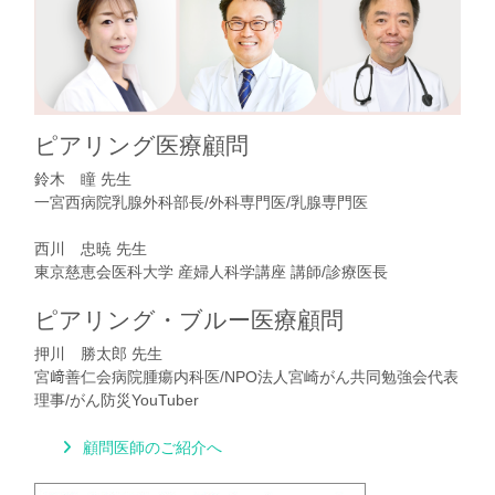
ピアリング医療顧問
鈴木 瞳 先生
一宮西病院乳腺外科部長/外科専門医/乳腺専門医
西川 忠暁 先生
東京慈恵会医科大学 産婦人科学講座 講師/診療医長
ピアリング・ブルー医療顧問
押川 勝太郎 先生
宮﨑善仁会病院腫瘍内科医/NPO法人宮崎がん共同勉強会代表
理事/がん防災YouTuber
顧問医師のご紹介へ