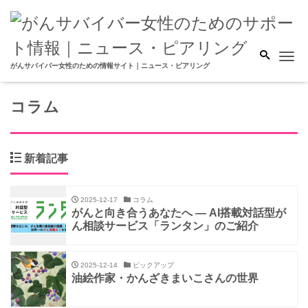
Me
がんサバイバー女性のための情報サイト｜ニュース・ピアリング
コラム
新着記事
2025-12-17
コラム
がんと向き合うあなたへ ― AI搭載対話型が
ん相談サービス「ランタン」のご紹介
2025-12-14
ピックアップ
油絵作家・かんざきまいこさんの世界