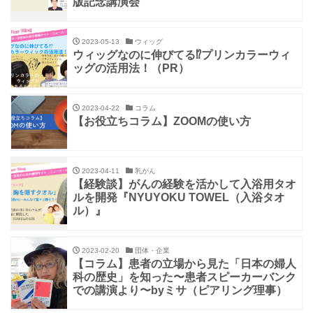
版記念講演会
2023-05-13
ウィッグ
ウィッグなのに伸びてる⁉プリンカラーウィ
ッグの活用法！（PR）
2023-04-22
コラム
【お役立ちコラム】ZOOMの使い方
2023-04-11
乳がん
【経験談】がんの経験を活かして入浴用タオ
ルを開発『NYUYOKU TOWEL（入浴タオ
ル）』
2023-02-20
団体・企業
【コラム】患者の立場から見た「日本の婦人
科の歴史」を知った〜患者スピーカーバンク
での講演より〜byミサ（ピアリング理事）