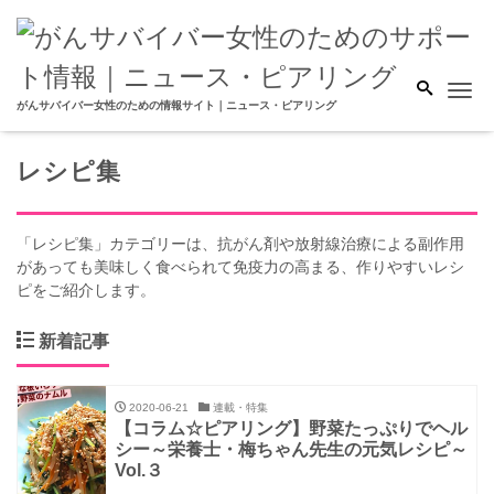
Me
がんサバイバー女性のための情報サイト｜ニュース・ピアリング
レシピ集
「レシピ集」カテゴリーは、抗がん剤や放射線治療による副作用
があっても美味しく食べられて免疫力の高まる、作りやすいレシ
ピをご紹介します。
新着記事
2020-06-21
連載・特集
【コラム☆ピアリング】野菜たっぷりでヘル
シー～栄養士・梅ちゃん先生の元気レシピ～
Vol.３