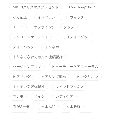
MICINクリスマスプレゼント
Peer Ring"Bleu"
がん征圧
インプラント
ウィッグ
エコー
オンライン;
グッズ
シリコーンゲルシート
チャリティーグッズ
ティーペック
トリネガ
トリネガさわちゃんの徒然記録
バージョンアップ
ビューティーケアフォーラム
ピアリング
ピアリング調べ
ピンクリボン
ホルモン受容体陽性
マインドフルネス
マンモ
メイク
レディケア
乳がん手術
人工肛門
人工膀胱