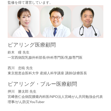
監修を得て運営しています。
ピアリング医療顧問
鈴木 瞳 先生
一宮西病院乳腺外科部長/外科専門医/乳腺専門医
西川 忠暁 先生
東京慈恵会医科大学 産婦人科学講座 講師/診療医長
ピアリング・ブルー医療顧問
押川 勝太郎 先生
宮﨑善仁会病院腫瘍内科医/NPO法人宮崎がん共同勉強会代表
理事/がん防災YouTuber