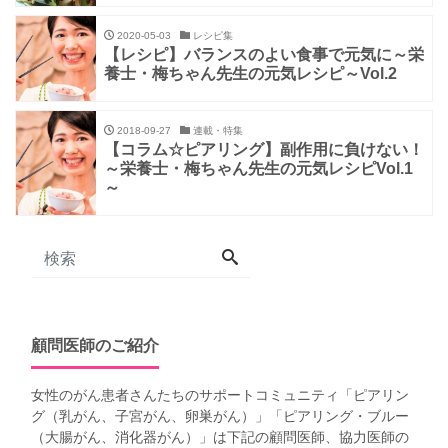
2020-05-03
レシピ集
【レシピ】バランスのよい食事で元気に～栄
養士・梅ちゃん先生の元気レシピ～Vol.2
2018-09-27
連載・特集
【コラム☆ピアリング】副作用に負けない！
～栄養士・梅ちゃん先生の元気レシピVol.1
～
顧問医師のご紹介
女性のがん患者さんたちのサポートコミュニティ「
ピアリン
グ（乳がん、子宮がん、卵巣がん）
」「
ピアリング・ブルー
（大腸がん、消化器がん）
」は下記の顧問医師、協力医師の