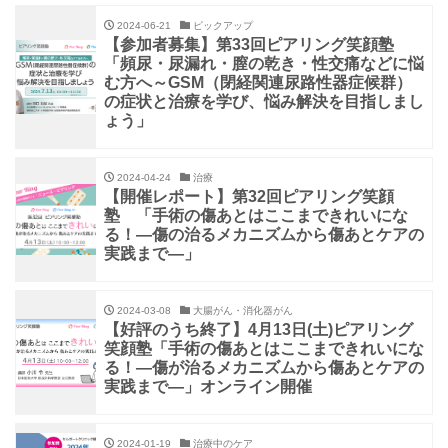
2024-06-21
ピックアップ
【参加者募集】第33回ピアリング笑顔塾
「頻尿・尿漏れ・膣の乾き・性交痛などに悩
む方へ～GSM（閉経関連尿路性器症候群）
の症状と治療を学び、悩み解決を目指しまし
ょう」
2024-04-24
治療
【開催レポート】第32回ピアリング笑顔
塾 「手術の傷あとはここまできれいにな
る！―傷の治るメカニズムから傷あとケアの
実践まで―」
2024-03-08
大腸がん・消化器がん
【好評のうち終了】4月13日(土)ピアリング
笑顔塾「手術の傷あとはここまできれいにな
る！―傷が治るメカニズムから傷あとケアの
実践まで―」オンライン開催
2024-01-19
治療中のケア