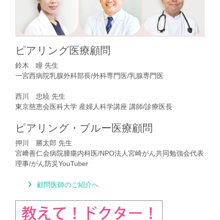
ピアリング医療顧問
鈴木 瞳 先生
一宮西病院乳腺外科部長/外科専門医/乳腺専門医
西川 忠暁 先生
東京慈恵会医科大学 産婦人科学講座 講師/診療医長
ピアリング・ブルー医療顧問
押川 勝太郎 先生
宮﨑善仁会病院腫瘍内科医/NPO法人宮崎がん共同勉強会代表
理事/がん防災YouTuber
顧問医師のご紹介へ