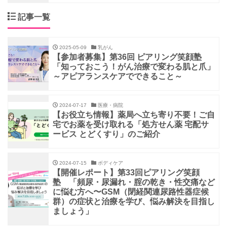
記事一覧
2025-05-09
乳がん
【参加者募集】第36回 ピアリング笑顔塾
「知っておこう！がん治療で変わる肌と爪」
～アピアランスケアでできること～
2024-07-17
医療・病院
【お役立ち情報】薬局へ立ち寄り不要！ご自
宅でお薬を受け取れる「処方せん薬 宅配サ
ービス とどくすり」のご紹介
2024-07-15
ボディケア
【開催レポート】第33回ピアリング笑顔
塾 「頻尿・尿漏れ・腟の乾き・性交痛など
に悩む方へ〜GSM（閉経関連尿路性器症候
群）の症状と治療を学び、悩み解決を目指し
ましょう」