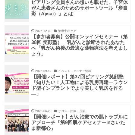
ピアリング会員さんの想いも載せた、子宮体
がん患者さんのためのサポートツール『歩自
彩（Ajisai）』とは
2025-12-02
治療中のケア
【参加者募集】公開オンラインセミナー（第
38回 笑顔塾） 乳がんと診断されたあなた
へ「乳がん術後の最適な薬物療法を考えまし
ょう」
2025-09-12
イベント・セミナー情報
【開催レポート】第37回ピアリング笑顔塾
「知りたい！人工物による乳房再建―ラウン
ド型インプラントでより美しく乳房を作る
―」
2025-06-28
サロン・団体・企業
【開催レポート】がん治療での肌トラブルに
アプローチ「第9回肌ケアセミナーinさいた
ま新都心」