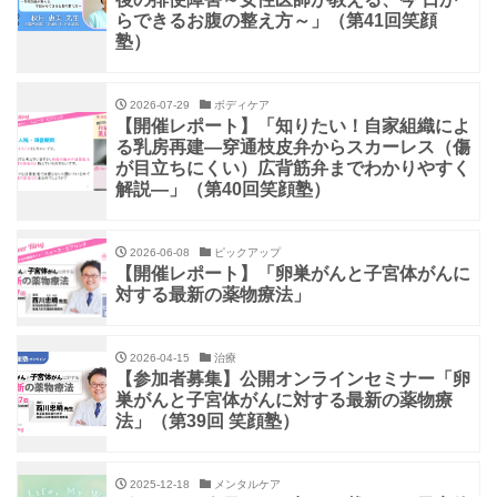
らできるお腹の整え方～」（第41回笑顔
塾）
2026-07-29
ボディケア
【開催レポート】「知りたい！自家組織によ
る乳房再建―穿通枝皮弁からスカーレス（傷
が目立ちにくい）広背筋弁までわかりやすく
解説―」（第40回笑顔塾）
2026-06-08
ピックアップ
【開催レポート】「卵巣がんと子宮体がんに
対する最新の薬物療法」
2026-04-15
治療
【参加者募集】公開オンラインセミナー「卵
巣がんと子宮体がんに対する最新の薬物療
法」（第39回 笑顔塾）
2025-12-18
メンタルケア