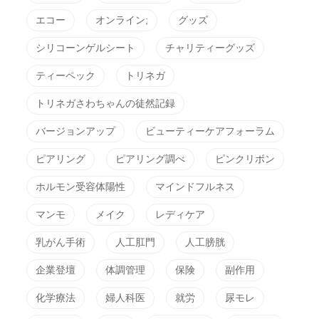
エコー
オンライン;
グッズ
シリコーンゲルシート
チャリティーグッズ
ティーペック
トリネガ
トリネガさわちゃんの徒然記録
バージョンアップ
ビューティーケアフォーラム
ピアリング
ピアリング調べ
ピンクリボン
ホルモン受容体陽性
マインドフルネス
マンモ
メイク
レディケア
乳がん手術
人工肛門
人工膀胱
企業登壇
体調管理
保険
副作用
化学療法
婦人科医
就労
尿モレ