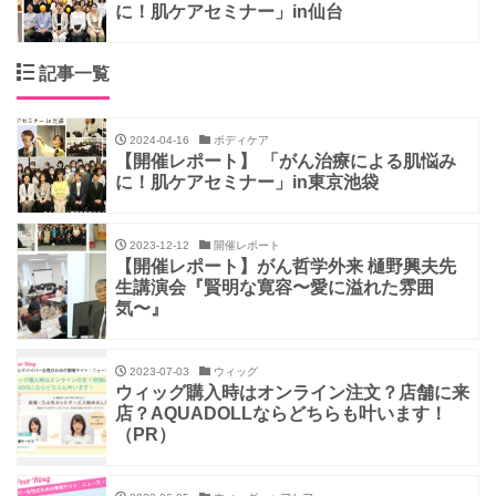
に！肌ケアセミナー」in仙台
記事一覧
2024-04-16
ボディケア
【開催レポート】 「がん治療による肌悩み
に！肌ケアセミナー」in東京池袋
2023-12-12
開催レポート
【開催レポート】がん哲学外来 樋野興夫先
生講演会『賢明な寛容〜愛に溢れた雰囲
気〜』
2023-07-03
ウィッグ
ウィッグ購入時はオンライン注文？店舗に来
店？AQUADOLLならどちらも叶います！
（PR）