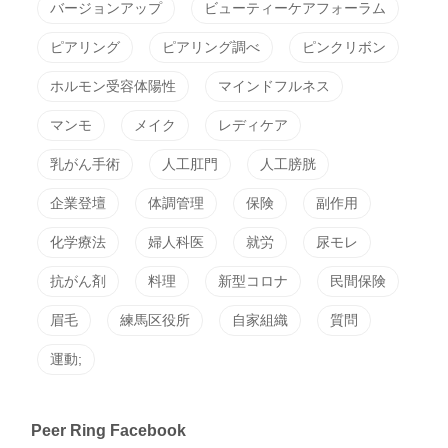
バージョンアップ
ビューティーケアフォーラム
ピアリング
ピアリング調べ
ピンクリボン
ホルモン受容体陽性
マインドフルネス
マンモ
メイク
レディケア
乳がん手術
人工肛門
人工膀胱
企業登壇
体調管理
保険
副作用
化学療法
婦人科医
就労
尿モレ
抗がん剤
料理
新型コロナ
民間保険
眉毛
練馬区役所
自家組織
質問
運動;
Peer Ring Facebook