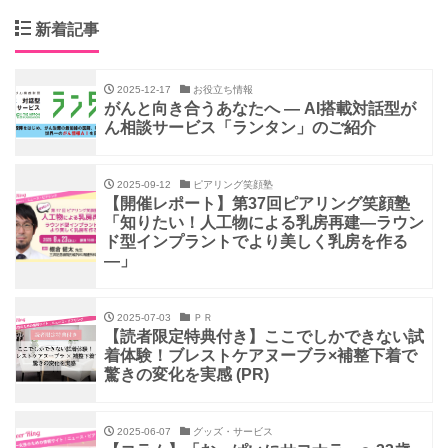
新着記事
2025-12-17
お役立ち情報
がんと向き合うあなたへ ― AI搭載対話型が
ん相談サービス「ランタン」のご紹介
2025-09-12
ピアリング笑顔塾
【開催レポート】第37回ピアリング笑顔塾
「知りたい！人工物による乳房再建―ラウン
ド型インプラントでより美しく乳房を作る
―」
2025-07-03
ＰＲ
【読者限定特典付き】ここでしかできない試
着体験！ブレストケアヌーブラ×補整下着で
驚きの変化を実感 (PR)
2025-06-07
グッズ・サービス