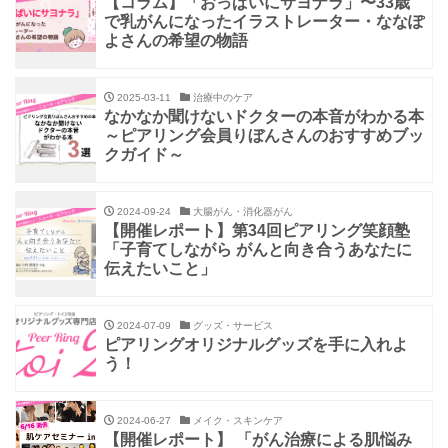
【コラム】「おっぱいにサヨナラ」〜33歳
で乳がんになったイラストレーター・ななぽ
よさんの希望の物語
2025-03-11
治療中のケア
なかなか聞けないドクターの本音がわかる本
～ピアリング会員りぼんさんのおすすめブッ
クガイド～
2024-09-24
大腸がん・消化器がん
【開催レポート】第34回ピアリング笑顔塾
「子育てしながら がんと向き合うあなたに
伝えたいこと」
2024-07-09
グッズ・サービス
ピアリングオリジナルグッズを手に入れよ
う！
2024-06-27
メイク・スキンケア
【開催レポート】 「がん治療による肌悩み