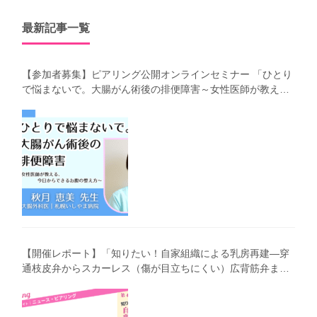
最新記事一覧
【参加者募集】ピアリング公開オンラインセミナー 「ひとり
で悩まないで。大腸がん術後の排便障害～女性医師が教え
る、今 日からできるお腹の整え方～」（第41回笑顔塾）
【開催レポート】「知りたい！自家組織による乳房再建―穿
通枝皮弁からスカーレス（傷が目立ちにくい）広背筋弁まで
わかりやすく解説―」（第40回笑顔塾）