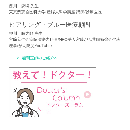
西川 忠暁 先生
東京慈恵会医科大学 産婦人科学講座 講師/診療医長
ピアリング・ブルー医療顧問
押川 勝太郎 先生
宮﨑善仁会病院腫瘍内科医/NPO法人宮崎がん共同勉強会代表
理事/がん防災YouTuber
顧問医師のご紹介へ