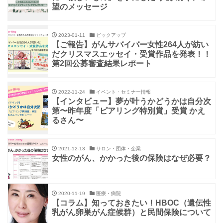
望のメッセージ
2023-01-11
ピックアップ
【ご報告】がんサバイバー女性264人が紡い
だクリスマスエッセイ・受賞作品を発表！！
第2回公募審査結果レポート
2022-11-24
イベント・セミナー情報
【インタビュー】夢が叶うかどうかは自分次
第〜昨年度「ピアリング特別賞」受賞 かえ
るさん〜
2021-12-13
サロン・団体・企業
女性のがん、かかった後の保険はなぜ必要？
2020-11-19
医療・病院
【コラム】知っておきたい！HBOC（遺伝性
乳がん卵巣がん症候群）と民間保険について