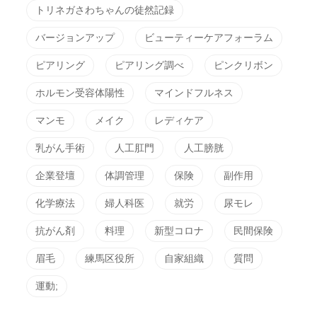
トリネガさわちゃんの徒然記録
バージョンアップ
ビューティーケアフォーラム
ピアリング
ピアリング調べ
ピンクリボン
ホルモン受容体陽性
マインドフルネス
マンモ
メイク
レディケア
乳がん手術
人工肛門
人工膀胱
企業登壇
体調管理
保険
副作用
化学療法
婦人科医
就労
尿モレ
抗がん剤
料理
新型コロナ
民間保険
眉毛
練馬区役所
自家組織
質問
運動;