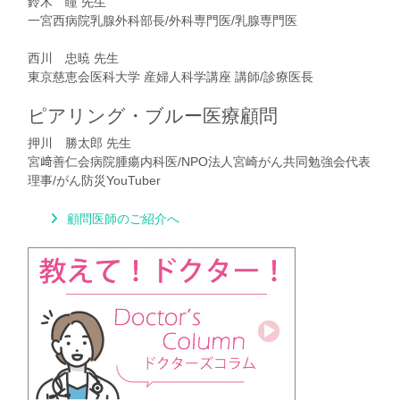
鈴木 瞳 先生
一宮西病院乳腺外科部長/外科専門医/乳腺専門医
西川 忠暁 先生
東京慈恵会医科大学 産婦人科学講座 講師/診療医長
ピアリング・ブルー医療顧問
押川 勝太郎 先生
宮﨑善仁会病院腫瘍内科医/NPO法人宮崎がん共同勉強会代表
理事/がん防災YouTuber
顧問医師のご紹介へ