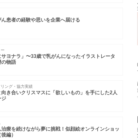
がん患者の経験や思いを企業へ届ける
ュー
サヨナラ」〜33歳で乳がんになったイラストレータ
望の物語
リング・協力実績
と向き合いクリスマスに「欲しいもの」を手にした2人
ージ
集
ん治療を続けながら夢に挑戦！似顔絵オンラインショッ
（後編）