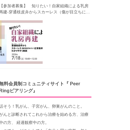
【参加者募集】 知りたい！自家組織による乳房
再建-穿通枝皮弁からスカーレス（傷が目立ちにく
い）広背筋弁までわかりやすく解説（第40回笑顔
塾）
無料会員制コミュニティサイト『 Peer
Ringピアリング』
話そう！乳がん、子宮がん、卵巣がんのこと。
がんと診断されてこれから治療を始める方、治療
中の方、 経過観察中の方。