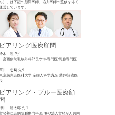
ん）
」は下記の顧問医師、協力医師の監修を得て
運営しています。
ピアリング医療顧問
鈴木 瞳 先生
一宮西病院乳腺外科部長/外科専門医/乳腺専門医
西川 忠暁 先生
東京慈恵会医科大学 産婦人科学講座 講師/診療医
長
ピアリング・ブルー医療顧
問
押川 勝太郎 先生
宮﨑善仁会病院腫瘍内科医/NPO法人宮崎がん共同