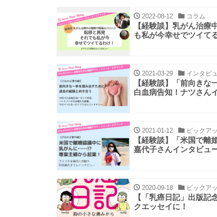
2022-08-12
コラム
【経験談】乳がん治療
も私が今幸せでツイて
2021-03-29
インタビ
【経験談】「前向きな一
白血病告知！ナツさん
2021-01-12
ピックア
【経験談】「米国で離婚
嘉代子さんインタビュ
2020-09-18
ピックア
【「乳癌日記」出版記
クエッセイに！