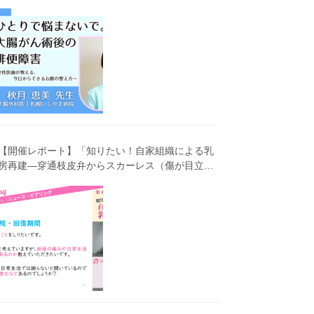
害～女性医師が教える、今 日からできるお腹の整
え方～」（第41回笑顔塾）
【開催レポート】「知りたい！自家組織による乳
房再建―穿通枝皮弁からスカーレス（傷が目立ち
にくい）広背筋弁までわかりやすく解説―」（第
40回笑顔塾）