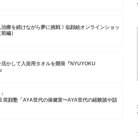
集
ん治療を続けながら夢に挑戦！似顔絵オンラインショッ
（前編）
活かして入浴用タオルを開発『NYUYOKU
』
ート
回 笑顔塾「AYA世代の保健室〜AYA世代の経験談や話