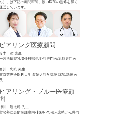
ん）
」は下記の顧問医師、協力医師の監修を得て
運営しています。
ピアリング医療顧問
鈴木 瞳 先生
一宮西病院乳腺外科部長/外科専門医/乳腺専門医
西川 忠暁 先生
東京慈恵会医科大学 産婦人科学講座 講師/診療医
長
ピアリング・ブルー医療顧
問
押川 勝太郎 先生
宮﨑善仁会病院腫瘍内科医/NPO法人宮崎がん共同