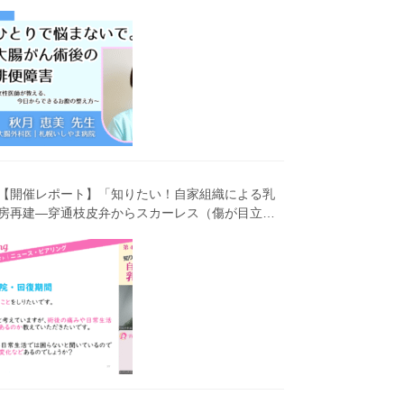
害～女性医師が教える、今 日からできるお腹の整
え方～」（第41回笑顔塾）
【開催レポート】「知りたい！自家組織による乳
房再建―穿通枝皮弁からスカーレス（傷が目立ち
にくい）広背筋弁までわかりやすく解説―」（第
40回笑顔塾）