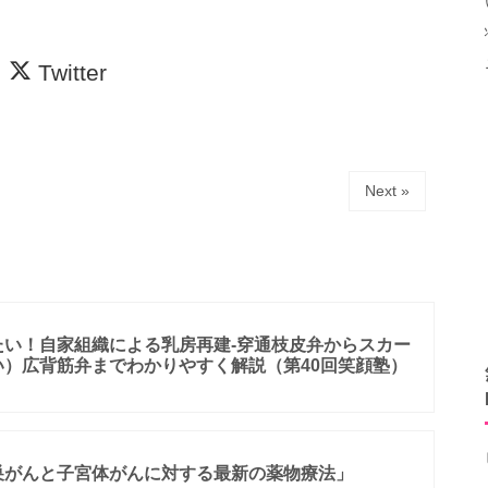
Twitter
Next »
たい！自家組織による乳房再建-穿通枝皮弁からスカー
）広背筋弁までわかりやすく解説（第40回笑顔塾）
巣がんと子宮体がんに対する最新の薬物療法」