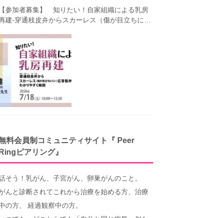
【参加者募集】 知りたい！自家組織による乳房
再建-穿通枝皮弁からスカーレス（傷が目立ちにく
い）広背筋弁までわかりやすく解説（第40回笑顔
塾）
無料会員制コミュニティサイト『 Peer
Ringピアリング』
話そう！乳がん、子宮がん、卵巣がんのこと。
がんと診断されてこれから治療を始める方、治療
中の方、 経過観察中の方。