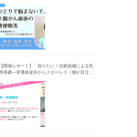
害～女性医師が教える、今 日からできるお腹の整
え方～」（第41回笑顔塾）
【開催レポート】「知りたい！自家組織による乳
房再建―穿通枝皮弁からスカーレス（傷が目立ち
にくい）広背筋弁までわかりやすく解説―」（第
40回笑顔塾）