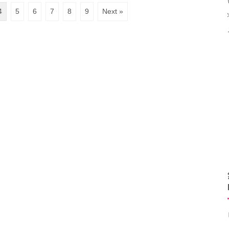
4
5
6
7
8
9
Next »