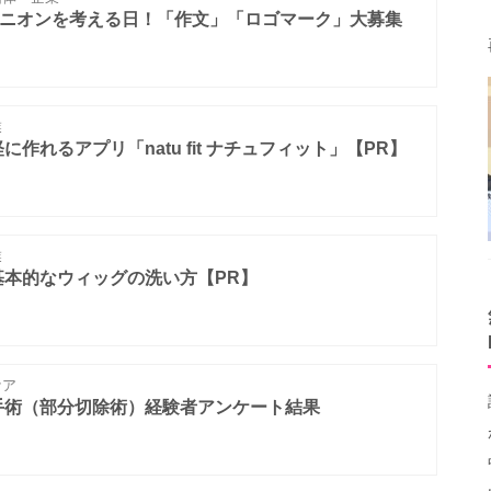
ピニオンを考える日！「作文」「ロゴマーク」大募集
業
作れるアプリ「natu fit ナチュフィット」【PR】
業
基本的なウィッグの洗い方【PR】
ケア
手術（部分切除術）経験者アンケート結果