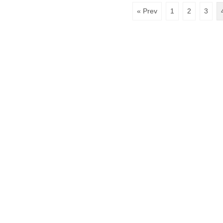
« Prev
1
2
3