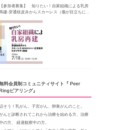
【参加者募集】 知りたい！自家組織による乳房
再建-穿通枝皮弁からスカーレス（傷が目立ちにく
い）広背筋弁までわかりやすく解説（第40回笑顔
塾）
無料会員制コミュニティサイト『 Peer
Ringピアリング』
話そう！乳がん、子宮がん、卵巣がんのこと。
がんと診断されてこれから治療を始める方、治療
中の方、 経過観察中の方。