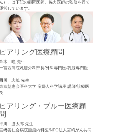
ん）
」は下記の顧問医師、協力医師の監修を得て
運営しています。
ピアリング医療顧問
鈴木 瞳 先生
一宮西病院乳腺外科部長/外科専門医/乳腺専門医
西川 忠暁 先生
東京慈恵会医科大学 産婦人科学講座 講師/診療医
長
ピアリング・ブルー医療顧
問
押川 勝太郎 先生
宮﨑善仁会病院腫瘍内科医/NPO法人宮崎がん共同