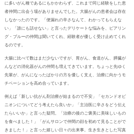
に多いがん種であるにもかかわらず、これまで同じ経験をした患
者仲間に出会う場がありませんでした。大腸がんの患者会は存在
しなかったのです。「便漏れの辛さなんて、わかってもらえな
い」「誰にも話せない」と言ったデリケートな悩みを、ピアリン
グ・ブルーの仲間は聞いてくれ、経験者が優しく受け止めてくれ
るのです。
大腸に比べて数はまだ少ないですが、胃がん、食道がん、膵臓が
んなどの消化器がんの仲間も増えてきています。ちょっと先ゆく
先輩が、がんになったばかりの方を優しく支え、治療に向かうモ
チベーションを高め合っています。
例えば「新しい抗がん剤治療が始まるので不安」「セカンドオピ
ニオンについてどう考えたら良いか」「主治医に辛さをどう伝え
たらいいか」と言った疑問。「治療の後のご褒美に美味しいもの
を食べました！」「がんサロンで仲間の顔を初めて見ることがで
きました！」と言った嬉しい日々の出来事。生き生きとした写真