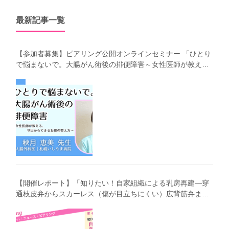
最新記事一覧
【参加者募集】ピアリング公開オンラインセミナー 「ひとり
で悩まないで。大腸がん術後の排便障害～女性医師が教え
る、今 日からできるお腹の整え方～」（第41回笑顔塾）
【開催レポート】「知りたい！自家組織による乳房再建―穿
通枝皮弁からスカーレス（傷が目立ちにくい）広背筋弁まで
わかりやすく解説―」（第40回笑顔塾）