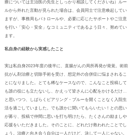
療については主治医の先生としっかり相談してくださいね）ルー
ルから外れた言動が見られた場合は、会員同士で注意喚起してい
ますが、事務局もパトロールや、必要に応じたサポートやご注意
を行い「安心・安全」なコミュニティであるよう日々、努めてい
ます。
私自身の経験から実感したこと
実は私自身2023年度の後半に、直腸がんの局所再発が発覚。術前
抗がん剤治療と切除手術を受け、想定外の合併症に悩まされるこ
とになりました。とても稀なケースなので、こんなこと投稿して
も誰の役にも立たないし、かえって皆さんに心配をかけるだけ…
と思いつつ、しばらくピアリング・ブルーを開くことなく入院生
活を過ごしていました。でも誰かに聞いてもらいたい！との思い
が募り、投稿で仲間に思いを打ち明けたら、たくさんの励ましや
応援をいただきました。そのことに、どれだけ救われたことでし
ょう。治療と向き合う自分は一人だけど、決して一人じゃない。