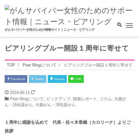
Me
がんサバイバー女性のための情報サイト｜ニュース・ピアリング
ピアリングブルー開設１周年に寄せて
TOP
Peer Ringについて
ピアリングブルー開設１周年に寄せて
Facebook
Twitter
Hatena
LINE
2024-06-11
Peer Ringについて
,
ピックアップ
,
開催レポート
,
コラム
,
大腸が
ん・消化器がん
,
大腸がん・消化器がん
１周年に感謝を込めて 代表・佐々木香織（カロリーナ）よりご
挨拶