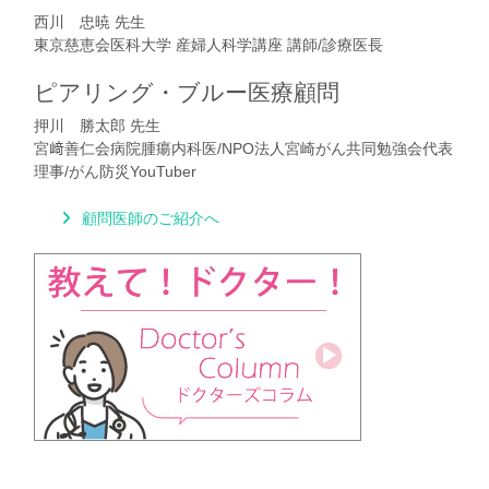
西川 忠暁 先生
東京慈恵会医科大学 産婦人科学講座 講師/診療医長
ピアリング・ブルー医療顧問
押川 勝太郎 先生
宮﨑善仁会病院腫瘍内科医/NPO法人宮崎がん共同勉強会代表
理事/がん防災YouTuber
顧問医師のご紹介へ