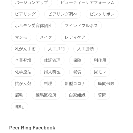
バージョンアップ
ビューティーケアフォーラム
ピアリング
ピアリング調べ
ピンクリボン
ホルモン受容体陽性
マインドフルネス
マンモ
メイク
レディケア
乳がん手術
人工肛門
人工膀胱
企業登壇
体調管理
保険
副作用
化学療法
婦人科医
就労
尿モレ
抗がん剤
料理
新型コロナ
民間保険
眉毛
練馬区役所
自家組織
質問
運動;
Peer Ring Facebook