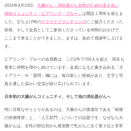
2024年4月23日、
大腸がん・消化器がん女性のための支え合い
SNSコミュニティ「ピアリング・ブルー」
は開設１周年を迎えま
した。立ち上げ時の
クラウドファンディング
にご協力くださった
皆様、そして会員としてご参加くださっている仲間のおかげで、
ここまで来ることができました。まずは、改めて感謝申し上げま
す。
ピアリング・ブルーの会員数は、この1年で700人を超え、現在も
着実に仲間を増やし続けています。会員になると書き込める「ダ
イアリー」や「質問」欄には、毎日新しい投稿があり、文字と写
真を通した温かい交流が繰り広げられています。
日本初の大腸がんコミュニティ、そして他の消化器がんへ
特に活発なやりとりがあるのは、大腸がんの後遺症である「術後
の排便障害」と、「人工肛門」についての話題です。なぜなら大
腸がんは、女性の部位別がん罹患数で乳がんに次ぐ第２位と非常