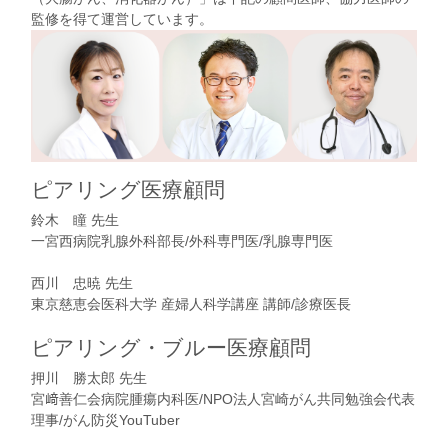
監修を得て運営しています。
ピアリング医療顧問
鈴木 瞳 先生
一宮西病院乳腺外科部長/外科専門医/乳腺専門医
西川 忠暁 先生
東京慈恵会医科大学 産婦人科学講座 講師/診療医長
ピアリング・ブルー医療顧問
押川 勝太郎 先生
宮﨑善仁会病院腫瘍内科医/NPO法人宮崎がん共同勉強会代表
理事/がん防災YouTuber