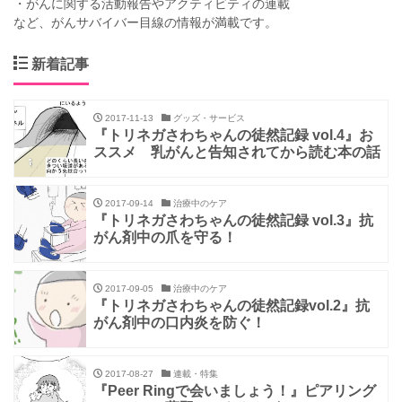
・がんに関する活動報告やアクティビティの連載
など、がんサバイバー目線の情報が満載です。
新着記事
2017-11-13
グッズ・サービス
『トリネガさわちゃんの徒然記録 vol.4』お
ススメ 乳がんと告知されてから読む本の話
2017-09-14
治療中のケア
『トリネガさわちゃんの徒然記録 vol.3』抗
がん剤中の爪を守る！
2017-09-05
治療中のケア
『トリネガさわちゃんの徒然記録vol.2』抗
がん剤中の口内炎を防ぐ！
2017-08-27
連載・特集
『Peer Ringで会いましょう！』ピアリング