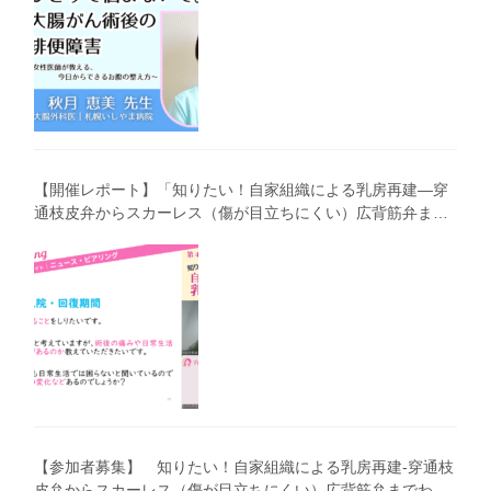
【開催レポート】「知りたい！自家組織による乳房再建―穿
通枝皮弁からスカーレス（傷が目立ちにくい）広背筋弁まで
わかりやすく解説―」（第40回笑顔塾）
【参加者募集】 知りたい！自家組織による乳房再建-穿通枝
皮弁からスカーレス（傷が目立ちにくい）広背筋弁までわか