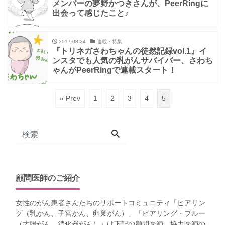
メンバーの夢野かつきさんが、PeerRingに
出会って感じたこと♪
2017-08-24
連載・特集
『トリネガさわちゃんの徒然記録vol.1』イ
ンスタでも人気の乳がんサバイバー、さわち
ゃんがPeerRingで連載スタート！
« Prev
1
2
3
4
5
顧問医師のご紹介
女性のがん患者さんたちのサポートコミュニティ「
ピアリン
グ（乳がん、子宮がん、卵巣がん）
」「
ピアリング・ブルー
（大腸がん、消化器がん）
」は下記の顧問医師、協力医師の