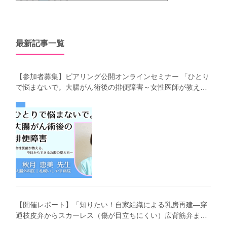
最新記事一覧
【参加者募集】ピアリング公開オンラインセミナー 「ひとり
で悩まないで。大腸がん術後の排便障害～女性医師が教え
る、今 日からできるお腹の整え方～」（第41回笑顔塾）
【開催レポート】「知りたい！自家組織による乳房再建―穿
通枝皮弁からスカーレス（傷が目立ちにくい）広背筋弁まで
わかりやすく解説―」（第40回笑顔塾）