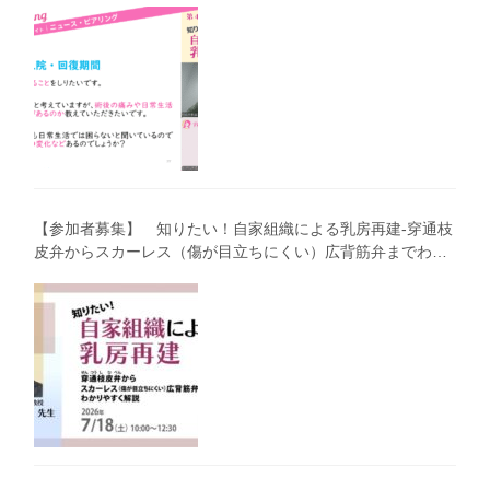
【参加者募集】 知りたい！自家組織による乳房再建-穿通枝
皮弁からスカーレス（傷が目立ちにくい）広背筋弁までわか
りやすく解説（第40回笑顔塾）