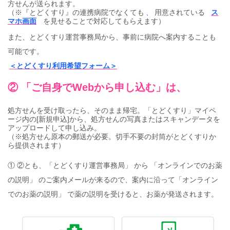
方せんが送られます。
（※『とどくすり』の連携病院でなくても
、
用意されている
ス
マホ画面
を見せることで対応してもらえます）
また、とどくすり運営事務局から、事前に病院へ案内することも
可能です。
＜とどくすり利用希望フォーム＞
② 「ご自身でWebから申し込む」は、
処方せんを受け取ったら、そのまま帰宅。「とどくすり」マイペ
ージ内の[新規申込]から、処方せんの写真またはスキャンデータを
アップロードして申し込み。
（※処方せん原本の郵送が必要。切手不要の封筒がとどくすりか
ら提供されます）
① ②とも、「とどくすり運営事務局」 から 「オンラインでのお薬
の説明」 のご案内メールが来るので、案内に沿って「オンライン
でのお薬の説明」 で薬の説明を受けると、お薬が発送されます。