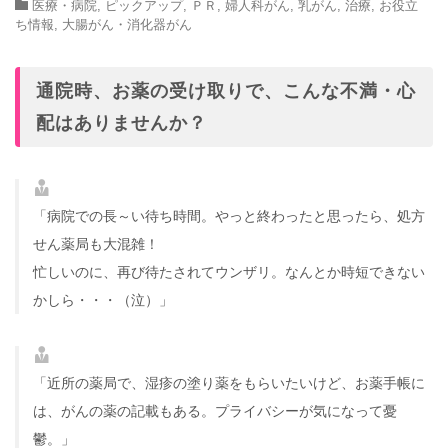
医療・病院
,
ピックアップ
,
ＰＲ
,
婦人科がん
,
乳がん
,
治療
,
お役立
ち情報
,
大腸がん・消化器がん
通院時、お薬の受け取りで、こんな不満・心
配はありませんか？
「病院での長～い待ち時間。やっと終わったと思ったら、処方
せん薬局も大混雑！
忙しいのに、再び待たされてウンザリ。なんとか時短できない
かしら・・・（泣）」
「近所の薬局で、湿疹の塗り薬をもらいたいけど、お薬手帳に
は、がんの薬の記載もある。プライバシーが気になって憂
鬱。」