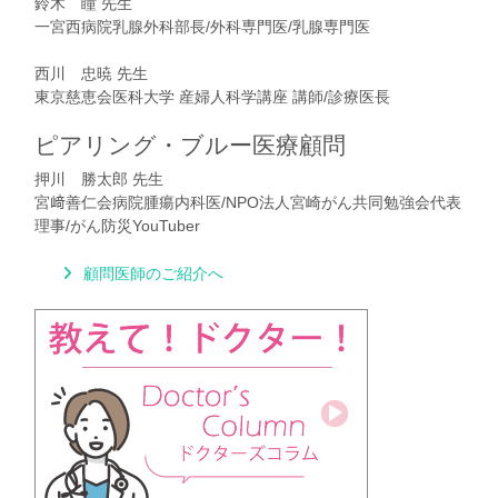
鈴木 瞳 先生
一宮西病院乳腺外科部長/外科専門医/乳腺専門医
西川 忠暁 先生
東京慈恵会医科大学 産婦人科学講座 講師/診療医長
ピアリング・ブルー医療顧問
押川 勝太郎 先生
宮﨑善仁会病院腫瘍内科医/NPO法人宮崎がん共同勉強会代表
理事/がん防災YouTuber
顧問医師のご紹介へ