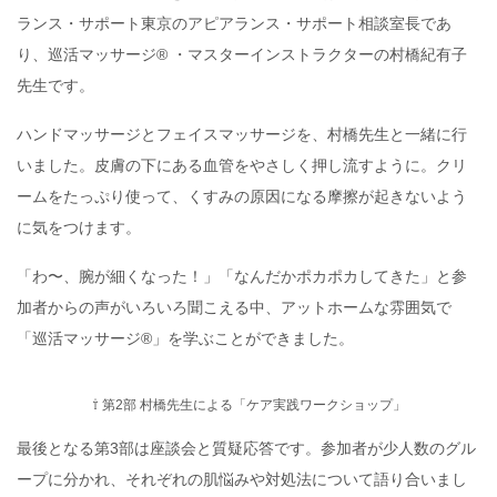
ランス・サポート東京のアピアランス・サポート相談室長であ
り、巡活マッサージ® ・マスターインストラクターの村橋紀有子
先生です。
ハンドマッサージとフェイスマッサージを、村橋先生と一緒に行
いました。皮膚の下にある血管をやさしく押し流すように。クリ
ームをたっぷり使って、くすみの原因になる摩擦が起きないよう
に気をつけます。
「わ〜、腕が細くなった！」「なんだかポカポカしてきた」と参
加者からの声がいろいろ聞こえる中、アットホームな雰囲気で
「巡活マッサージ®」を学ぶことができました。
⇧ 第2部 村橋先生による「ケア実践ワークショップ」
最後となる第3部は座談会と質疑応答です。参加者が少人数のグル
ープに分かれ、それぞれの肌悩みや対処法について語り合いまし