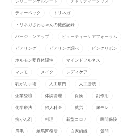
シリコーンゲルシート
チャリティーグッズ
ティーペック
トリネガ
トリネガさわちゃんの徒然記録
バージョンアップ
ビューティーケアフォーラム
ピアリング
ピアリング調べ
ピンクリボン
ホルモン受容体陽性
マインドフルネス
マンモ
メイク
レディケア
乳がん手術
人工肛門
人工膀胱
企業登壇
体調管理
保険
副作用
化学療法
婦人科医
就労
尿モレ
抗がん剤
料理
新型コロナ
民間保険
眉毛
練馬区役所
自家組織
質問