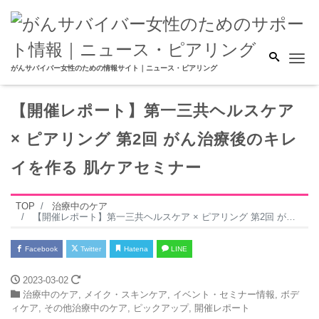
Me
がんサバイバー女性のための情報サイト｜ニュース・ピアリング
【開催レポート】第一三共ヘルスケア
× ピアリング 第2回 がん治療後のキレ
イを作る 肌ケアセミナー
TOP
治療中のケア
【開催レポート】第一三共ヘルスケア × ピアリング 第2回 がん治療後のキレイを作る 肌ケアセミナー
Facebook
Twitter
Hatena
LINE
2023-03-02
治療中のケア
,
メイク・スキンケア
,
イベント・セミナー情報
,
ボデ
ィケア
,
その他治療中のケア
,
ピックアップ
,
開催レポート