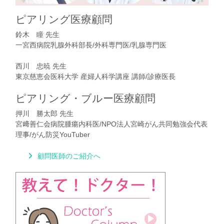
ピアリング医療顧問
鈴木 瞳 先生
一宮西病院乳腺外科部長/外科専門医/乳腺専門医
西川 忠暁 先生
東京慈恵会医科大学 産婦人科学講座 講師/診療医長
ピアリング・ブルー医療顧問
押川 勝太郎 先生
宮﨑善仁会病院腫瘍内科医/NPO法人宮崎がん共同勉強会代表
理事/がん防災YouTuber
顧問医師のご紹介へ