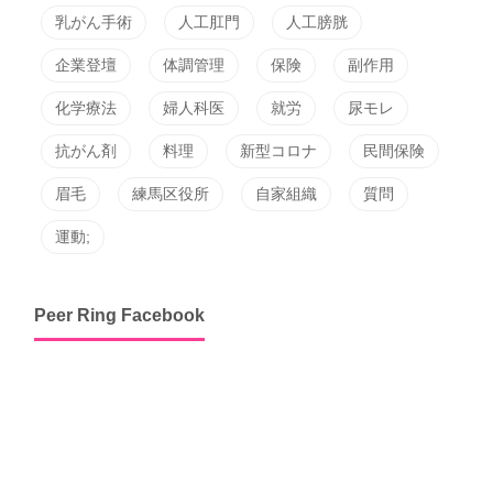
乳がん手術
人工肛門
人工膀胱
企業登壇
体調管理
保険
副作用
化学療法
婦人科医
就労
尿モレ
抗がん剤
料理
新型コロナ
民間保険
眉毛
練馬区役所
自家組織
質問
運動;
Peer Ring Facebook