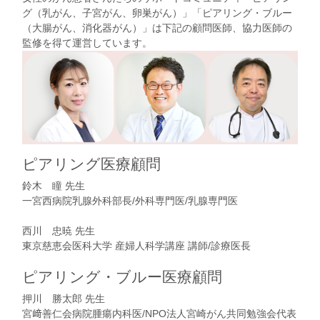
グ（乳がん、子宮がん、卵巣がん）
」「
ピアリング・ブルー
（大腸がん、消化器がん）
」は下記の顧問医師、協力医師の
監修を得て運営しています。
ピアリング医療顧問
鈴木 瞳 先生
一宮西病院乳腺外科部長/外科専門医/乳腺専門医
西川 忠暁 先生
東京慈恵会医科大学 産婦人科学講座 講師/診療医長
ピアリング・ブルー医療顧問
押川 勝太郎 先生
宮﨑善仁会病院腫瘍内科医/NPO法人宮崎がん共同勉強会代表