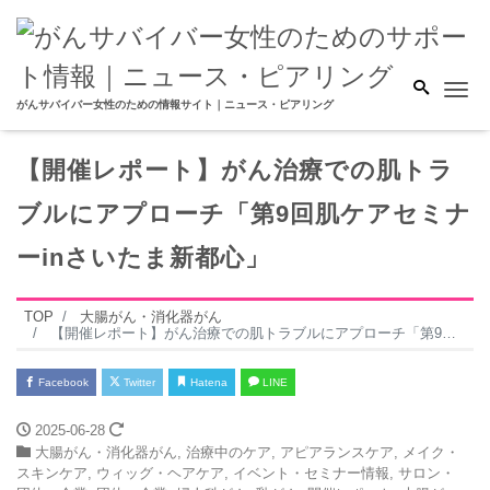
Me
がんサバイバー女性のための情報サイト｜ニュース・ピアリング
【開催レポート】がん治療での肌トラ
ブルにアプローチ「第9回肌ケアセミナ
ーinさいたま新都心」
TOP
大腸がん・消化器がん
【開催レポート】がん治療での肌トラブルにアプローチ「第9回肌ケアセミナーinさいたま新都心」
Facebook
Twitter
Hatena
LINE
2025-06-28
大腸がん・消化器がん
,
治療中のケア
,
アピアランスケア
,
メイク・
スキンケア
,
ウィッグ・ヘアケア
,
イベント・セミナー情報
,
サロン・