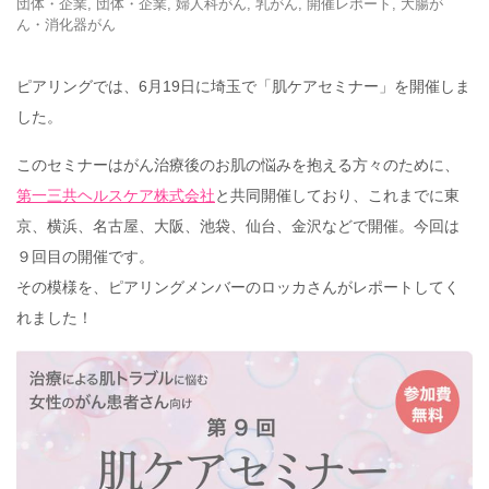
団体・企業
,
団体・企業
,
婦人科がん
,
乳がん
,
開催レポート
,
大腸が
ん・消化器がん
ピアリングでは、6月19日に埼玉で「肌ケアセミナー」を開催しま
した。
このセミナーはがん治療後のお肌の悩みを抱える方々のために、
第一三共ヘルスケア株式会社
と共同開催しており、これまでに東
京、横浜、名古屋、大阪、池袋、仙台、金沢などで開催。今回は
９回目の開催です。
その模様を、ピアリングメンバーのロッカさんがレポートしてく
れました！