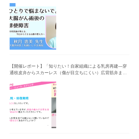
る、今 日からできるお腹の整え方～」（第41回笑顔塾）
【開催レポート】「知りたい！自家組織による乳房再建―穿
通枝皮弁からスカーレス（傷が目立ちにくい）広背筋弁まで
わかりやすく解説―」（第40回笑顔塾）