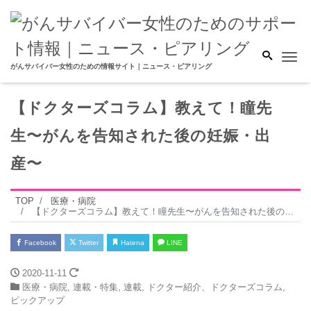
Me
がんサバイバー女性のための情報サイト｜ニュース・ピアリング
【ドクターズコラム】教えて！瞳先
生〜がんを告知された後の妊娠・出
産〜
TOP
医療・病院
【ドクターズコラム】教えて！瞳先生〜がんを告知された後の妊娠・出産〜
Facebook
Twitter
Hatena
LINE
2020-11-11
医療・病院
,
連載・特集
,
連載
,
ドクター紹介、ドクターズコラム
,
ピックアップ