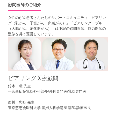
顧問医師のご紹介
女性のがん患者さんたちのサポートコミュニティ「
ピアリン
グ（乳がん、子宮がん、卵巣がん）
」「
ピアリング・ブルー
（大腸がん、消化器がん）
」は下記の顧問医師、協力医師の
監修を得て運営しています。
ピアリング医療顧問
鈴木 瞳 先生
一宮西病院乳腺外科部長/外科専門医/乳腺専門医
西川 忠暁 先生
東京慈恵会医科大学 産婦人科学講座 講師/診療医長