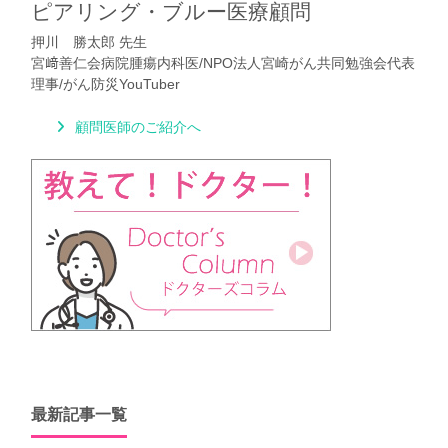
ピアリング・ブルー医療顧問
押川 勝太郎 先生
宮﨑善仁会病院腫瘍内科医/NPO法人宮崎がん共同勉強会代表
理事/がん防災YouTuber
顧問医師のご紹介へ
最新記事一覧