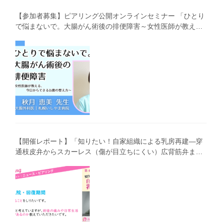
【参加者募集】ピアリング公開オンラインセミナー 「ひとり
で悩まないで。大腸がん術後の排便障害～女性医師が教え
る、今 日からできるお腹の整え方～」（第41回笑顔塾）
【開催レポート】「知りたい！自家組織による乳房再建―穿
通枝皮弁からスカーレス（傷が目立ちにくい）広背筋弁まで
わかりやすく解説―」（第40回笑顔塾）