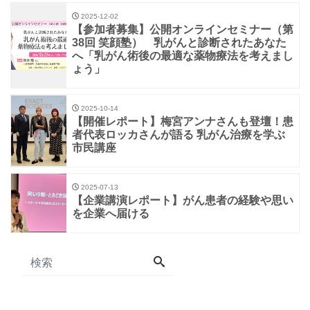
2025-12-02
【参加者募集】公開オンラインセミナー（第
38回 笑顔塾） 乳がんと診断されたあなた
へ「乳がん術後の最適な薬物療法を考えまし
ょう」
2025-10-14
【開催レポート】梅宮アンナさんも登壇！患
者代表ロッカさんが語る 乳がん治療を学ぶ
市民講座
2025-07-13
【企業講演レポート】がん患者の経験や思い
を企業へ届ける