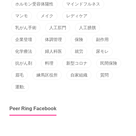
ホルモン受容体陽性
マインドフルネス
マンモ
メイク
レディケア
乳がん手術
人工肛門
人工膀胱
企業登壇
体調管理
保険
副作用
化学療法
婦人科医
就労
尿モレ
抗がん剤
料理
新型コロナ
民間保険
眉毛
練馬区役所
自家組織
質問
運動;
Peer Ring Facebook