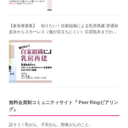
【参加者募集】 知りたい！自家組織による乳房再建-穿通枝
皮弁からスカーレス（傷が目立ちにくい）広背筋弁までわか
りやすく解説（第40回笑顔塾）
無料会員制コミュニティサイト『 Peer Ringピアリン
グ』
話そう！乳がん、子宮がん、卵巣がんのこと。