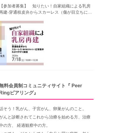
【参加者募集】 知りたい！自家組織による乳房
再建-穿通枝皮弁からスカーレス（傷が目立ちにく
い）広背筋弁までわかりやすく解説（第40回笑顔
塾）
無料会員制コミュニティサイト『 Peer
Ringピアリング』
話そう！乳がん、子宮がん、卵巣がんのこと。
がんと診断されてこれから治療を始める方、治療
中の方、 経過観察中の方。