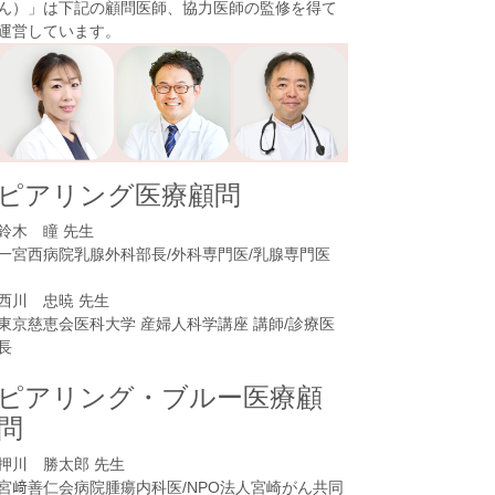
ん）
」は下記の顧問医師、協力医師の監修を得て
運営しています。
ピアリング医療顧問
鈴木 瞳 先生
一宮西病院乳腺外科部長/外科専門医/乳腺専門医
西川 忠暁 先生
東京慈恵会医科大学 産婦人科学講座 講師/診療医
長
ピアリング・ブルー医療顧
問
押川 勝太郎 先生
宮﨑善仁会病院腫瘍内科医/NPO法人宮崎がん共同