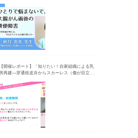
害～女性医師が教える、今 日からできるお腹の整
え方～」（第41回笑顔塾）
【開催レポート】「知りたい！自家組織による乳
房再建―穿通枝皮弁からスカーレス（傷が目立ち
にくい）広背筋弁までわかりやすく解説―」（第
40回笑顔塾）