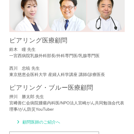
ピアリング医療顧問
鈴木 瞳 先生
一宮西病院乳腺外科部長/外科専門医/乳腺専門医
西川 忠暁 先生
東京慈恵会医科大学 産婦人科学講座 講師/診療医長
ピアリング・ブルー医療顧問
押川 勝太郎 先生
宮﨑善仁会病院腫瘍内科医/NPO法人宮崎がん共同勉強会代表
理事/がん防災YouTuber
顧問医師のご紹介へ