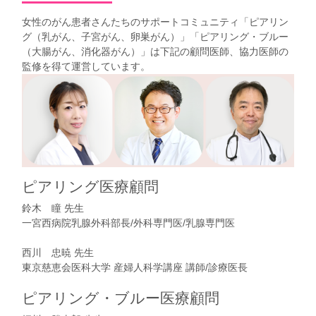
女性のがん患者さんたちのサポートコミュニティ「
ピアリン
グ（乳がん、子宮がん、卵巣がん）
」「
ピアリング・ブルー
（大腸がん、消化器がん）
」は下記の顧問医師、協力医師の
監修を得て運営しています。
ピアリング医療顧問
鈴木 瞳 先生
一宮西病院乳腺外科部長/外科専門医/乳腺専門医
西川 忠暁 先生
東京慈恵会医科大学 産婦人科学講座 講師/診療医長
ピアリング・ブルー医療顧問