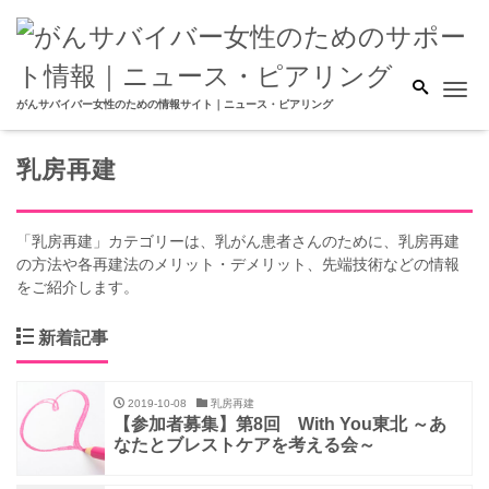
Me
がんサバイバー女性のための情報サイト｜ニュース・ピアリング
乳房再建
「乳房再建」カテゴリーは、乳がん患者さんのために、乳房再建
の方法や各再建法のメリット・デメリット、先端技術などの情報
をご紹介します。
新着記事
2019-10-08
乳房再建
【参加者募集】第8回 With You東北 ～あ
なたとブレストケアを考える会～