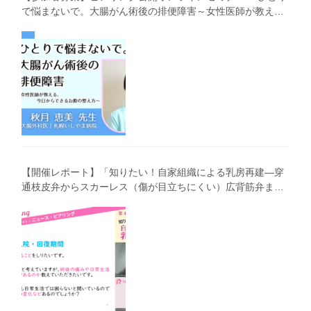
で悩まないで。大腸がん術後の排便障害～女性医師が教え
る、今 日からできるお腹の整え方～」（第41回笑顔塾）
【開催レポート】「知りたい！自家組織による乳房再建―穿
通枝皮弁からスカーレス（傷が目立ちにくい）広背筋弁まで
わかりやすく解説―」（第40回笑顔塾）