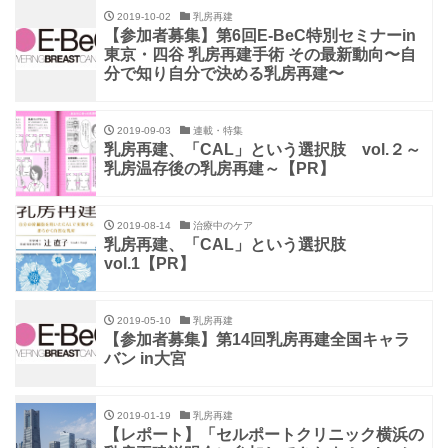
2019-10-02
乳房再建
【参加者募集】第6回E-BeC特別セミナーin
東京・四谷 乳房再建手術 その最新動向〜自
分で知り自分で決める乳房再建〜
2019-09-03
連載・特集
乳房再建、「CAL」という選択肢 vol.２～
乳房温存後の乳房再建～【PR】
2019-08-14
治療中のケア
乳房再建、「CAL」という選択肢
vol.1【PR】
2019-05-10
乳房再建
【参加者募集】第14回乳房再建全国キャラ
バン in大宮
2019-01-19
乳房再建
【レポート】「セルポートクリニック横浜の