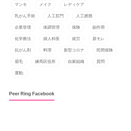
マンモ
メイク
レディケア
乳がん手術
人工肛門
人工膀胱
企業登壇
体調管理
保険
副作用
化学療法
婦人科医
就労
尿モレ
抗がん剤
料理
新型コロナ
民間保険
眉毛
練馬区役所
自家組織
質問
運動;
Peer Ring Facebook