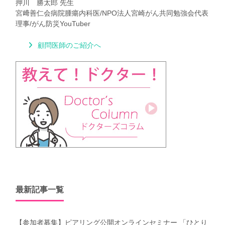
押川 勝太郎 先生
宮﨑善仁会病院腫瘍内科医/NPO法人宮崎がん共同勉強会代表
理事/がん防災YouTuber
顧問医師のご紹介へ
最新記事一覧
【参加者募集】ピアリング公開オンラインセミナー 「ひとり