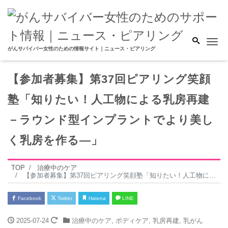
Me
がんサバイバー女性のための情報サイト｜ニュース・ピアリング
【参加者募集】第37回ピアリング笑顔
塾「知りたい！人工物による乳房再建
－ラウンド型インプラントでより美し
く乳房を作る―」
TOP
治療中のケア
【参加者募集】第37回ピアリング笑顔塾「知りたい！人工物による乳房再建－ラウンド型インプラントでより美しく乳房を作る―」
Facebook
Twitter
Hatena
LINE
2025-07-24
治療中のケア
,
ボディケア
,
乳房再建
,
乳がん