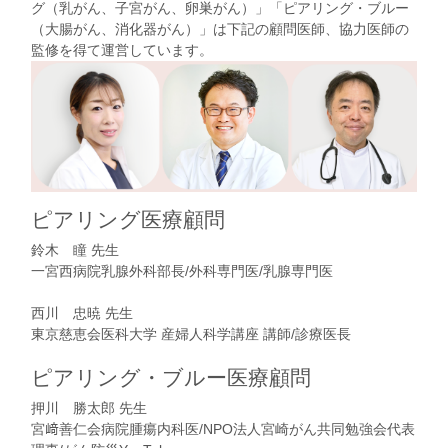
グ（乳がん、子宮がん、卵巣がん）
」「
ピアリング・ブルー
（大腸がん、消化器がん）
」は下記の顧問医師、協力医師の
監修を得て運営しています。
ピアリング医療顧問
鈴木 瞳 先生
一宮西病院乳腺外科部長/外科専門医/乳腺専門医
西川 忠暁 先生
東京慈恵会医科大学 産婦人科学講座 講師/診療医長
ピアリング・ブルー医療顧問
押川 勝太郎 先生
宮﨑善仁会病院腫瘍内科医/NPO法人宮崎がん共同勉強会代表