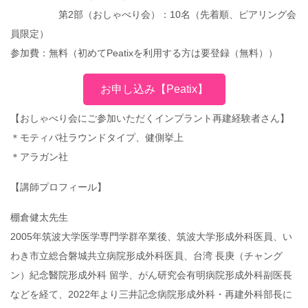
第2部（おしゃべり会）：10名（先着順、ピアリング会
員限定）
参加費：無料（初めてPeatixを利用する方は要登録（無料））
お申し込み【Peatix】
【おしゃべり会にご参加いただくインプラント再建経験者さん】
＊モティバ社ラウンドタイプ、健側挙上
＊アラガン社
【講師プロフィール】
棚倉健太先生
2005年筑波大学医学専門学群卒業後、筑波大学形成外科医員、い
わき市立総合磐城共立病院形成外科医員、台湾 長庚（チャング
ン）紀念醫院形成外科 留学、がん研究会有明病院形成外科副医長
などを経て、2022年より三井記念病院形成外科・再建外科部長に