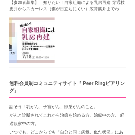
【参加者募集】 知りたい！自家組織による乳房再建-穿通枝
皮弁からスカーレス（傷が目立ちにくい）広背筋弁までわか
りやすく解説（第40回笑顔塾）
無料会員制コミュニティサイト『 Peer Ringピアリン
グ』
話そう！乳がん、子宮がん、卵巣がんのこと。
がんと診断されてこれから治療を始める方、治療中の方、 経
過観察中の方。
いつでも、どこからでも「自分と同じ病気、似た状況」にあ