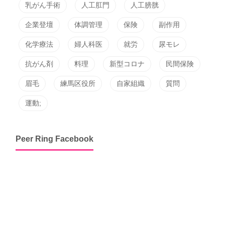
乳がん手術
人工肛門
人工膀胱
企業登壇
体調管理
保険
副作用
化学療法
婦人科医
就労
尿モレ
抗がん剤
料理
新型コロナ
民間保険
眉毛
練馬区役所
自家組織
質問
運動;
Peer Ring Facebook