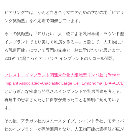
ピアリングでは、がんと向き合う女性のための学びの場「ピアリ
ング笑顔塾」を不定期で開催しています。
今回の笑顔塾は『知りたい！人工物による乳房再建－ラウンド型
インプラントでより美しく乳房を作る―』と題して「人工物によ
る乳房再建」について専門の先生と一緒に学びたいと思います。
2019年に起こったアラガン社インプラントのリコール問題。
ブレスト・インプラント関連未分化大細胞型リンパ腫（Breast
Implant Associated-Anaplastic Large Cell Lymphoma (BIA-ALCL)
という新たな疾患も発見されインプラントで乳房再建を考える、
再建中の患者さんたちに衝撃が走ったことを鮮明に覚えていま
す。
その後、アラガン社のスムースタイプ、シエントラ社、モティバ
社のインプラントが保険適用となり、人工物再建の選択肢が広が