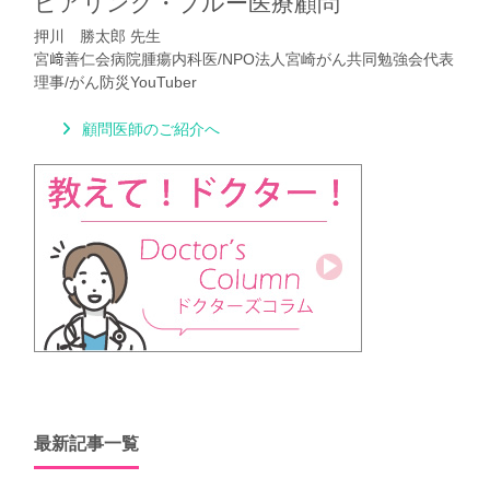
ピアリング・ブルー医療顧問
押川 勝太郎 先生
宮﨑善仁会病院腫瘍内科医/NPO法人宮崎がん共同勉強会代表
理事/がん防災YouTuber
顧問医師のご紹介へ
最新記事一覧