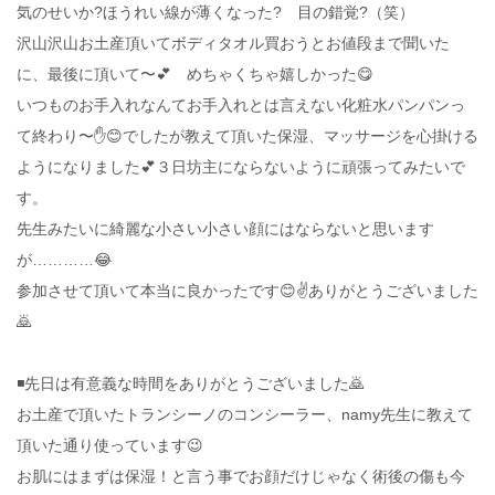
気のせいか?ほうれい線が薄くなった? 目の錯覚?（笑）
沢山沢山お土産頂いてボディタオル買おうとお値段まで聞いた
に、最後に頂いて〜💕 めちゃくちゃ嬉しかった😋
いつものお手入れなんてお手入れとは言えない化粧水パンパンっ
て終わり〜✋😊でしたが教えて頂いた保湿、マッサージを心掛ける
ようになりました💕３日坊主にならないように頑張ってみたいで
す。
先生みたいに綺麗な小さい小さい顔にはならないと思います
が…………😂
参加させて頂いて本当に良かったです😊✌ありがとうございました
🙇
◾️先日は有意義な時間をありがとうございました🙇
お土産で頂いたトランシーノのコンシーラー、namy先生に教えて
頂いた通り使っています😉
お肌にはまずは保湿！と言う事でお顔だけじゃなく術後の傷も今