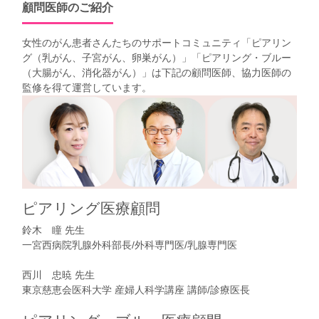
顧問医師のご紹介
女性のがん患者さんたちのサポートコミュニティ「
ピアリン
グ（乳がん、子宮がん、卵巣がん）
」「
ピアリング・ブルー
（大腸がん、消化器がん）
」は下記の顧問医師、協力医師の
監修を得て運営しています。
ピアリング医療顧問
鈴木 瞳 先生
一宮西病院乳腺外科部長/外科専門医/乳腺専門医
西川 忠暁 先生
東京慈恵会医科大学 産婦人科学講座 講師/診療医長