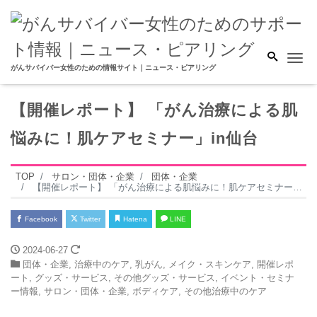
Me
がんサバイバー女性のための情報サイト｜ニュース・ピアリング
【開催レポート】 「がん治療による肌
悩みに！肌ケアセミナー」in仙台
TOP
サロン・団体・企業
団体・企業
【開催レポート】 「がん治療による肌悩みに！肌ケアセミナー」in仙台
Facebook
Twitter
Hatena
LINE
2024-06-27
団体・企業
,
治療中のケア
,
乳がん
,
メイク・スキンケア
,
開催レポ
ート
,
グッズ・サービス
,
その他グッズ・サービス
,
イベント・セミナ
ー情報
,
サロン・団体・企業
,
ボディケア
,
その他治療中のケア