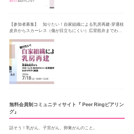
【参加者募集】 知りたい！自家組織による乳房再建-穿通枝
皮弁からスカーレス（傷が目立ちにくい）広背筋弁までわか
りやすく解説（第40回笑顔塾）
無料会員制コミュニティサイト『 Peer Ringピアリン
グ』
話そう！乳がん、子宮がん、卵巣がんのこと。