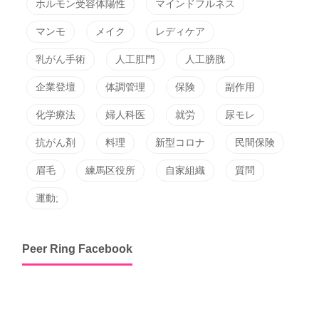
ホルモン受容体陽性
マインドフルネス
マンモ
メイク
レディケア
乳がん手術
人工肛門
人工膀胱
企業登壇
体調管理
保険
副作用
化学療法
婦人科医
就労
尿モレ
抗がん剤
料理
新型コロナ
民間保険
眉毛
練馬区役所
自家組織
質問
運動;
Peer Ring Facebook