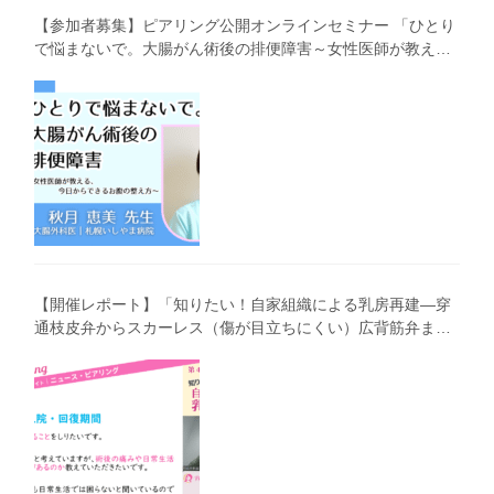
【参加者募集】ピアリング公開オンラインセミナー 「ひとり
で悩まないで。大腸がん術後の排便障害～女性医師が教え
る、今 日からできるお腹の整え方～」（第41回笑顔塾）
【開催レポート】「知りたい！自家組織による乳房再建―穿
通枝皮弁からスカーレス（傷が目立ちにくい）広背筋弁まで
わかりやすく解説―」（第40回笑顔塾）