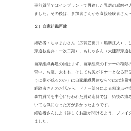
事前質問ではインプラントで再建した乳房の感触や
ました。その後は、参加者さんから直接経験者さん
２）自家組織再建
経験者：ちゃまおさん（広背筋皮弁＋脂肪注入）、ぴ
穿通枝皮弁・一次二期）、もじゃさん（大腿部穿通
自家組織再建の回はまず、自家組織のドナーの種類
背中、お腹、太もも、そしてお尻がドナーとなる部
うに傷が残るのか）は自家組織再建ならではの注目
経験者さんのお話から、ドナー部分による相違点や
事前質問を中心に行われた質疑応答では、術後の痛
いても気になった方が多かったようです。
経験者さんにより詳しくお話が聞けるよう、ブレイ
ました。