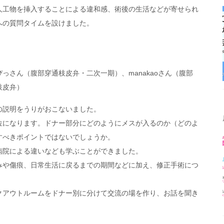
人工物を挿入することによる違和感、術後の生活などが寄せられ
への質問タイムを設けました。
っさん（腹部穿通枝皮弁・二次一期）、manakaoさん（腹部
枝皮弁）
の説明をうりがおこないました。
位になります。ドナー部分にどのようにメスが入るのか（どのよ
すべきポイントではないでしょうか。
病院による違いなども学ぶことができました。
みや傷痕、日常生活に戻るまでの期間などに加え、修正手術につ
クアウトルームをドナー別に分けて交流の場を作り、お話を聞き