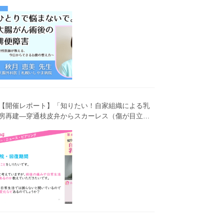
害～女性医師が教える、今 日からできるお腹の整
え方～」（第41回笑顔塾）
【開催レポート】「知りたい！自家組織による乳
房再建―穿通枝皮弁からスカーレス（傷が目立ち
にくい）広背筋弁までわかりやすく解説―」（第
40回笑顔塾）