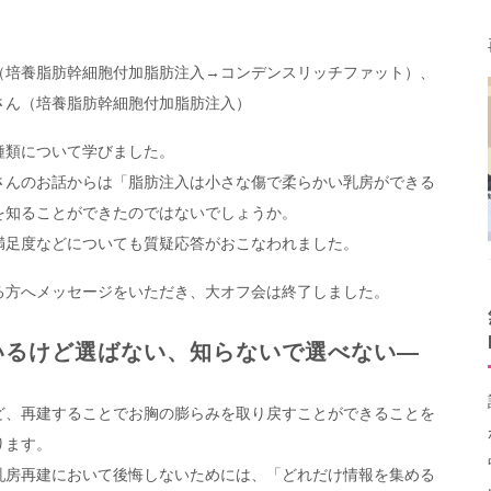
（培養脂肪幹細胞付加脂肪注入→コンデンスリッチファット）、
さん（培養脂肪幹細胞付加脂肪注入）
種類について学びました。
さんのお話からは「脂肪注入は小さな傷で柔らかい乳房ができる
を知ることができたのではないでしょうか。
満足度などについても質疑応答がおこなわれました。
る方へメッセージをいただき、大オフ会は終了しました。
いるけど選ばない、知らないで選べない―
ど、再建することでお胸の膨らみを取り戻すことができることを
ります。
乳房再建において後悔しないためには、「どれだけ情報を集める