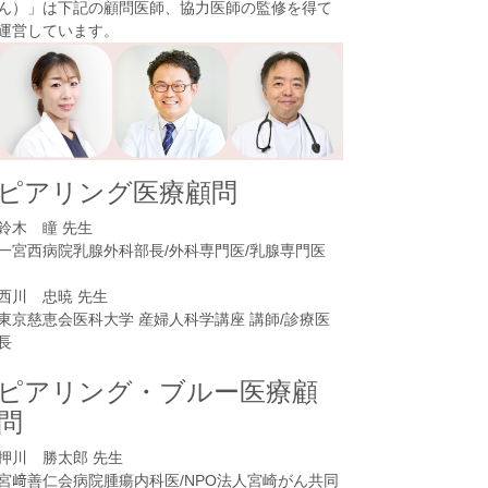
ん）
」は下記の顧問医師、協力医師の監修を得て
運営しています。
ピアリング医療顧問
鈴木 瞳 先生
一宮西病院乳腺外科部長/外科専門医/乳腺専門医
西川 忠暁 先生
東京慈恵会医科大学 産婦人科学講座 講師/診療医
長
ピアリング・ブルー医療顧
問
押川 勝太郎 先生
宮﨑善仁会病院腫瘍内科医/NPO法人宮崎がん共同