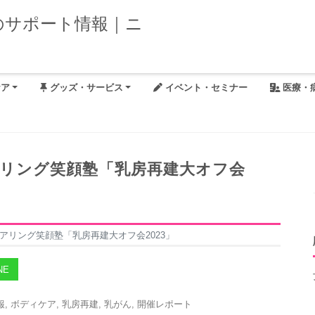
ケア
グッズ・サービス
イベント・セミナー
医療・
アリング笑顔塾「乳房再建大オフ会
アリング笑顔塾「乳房再建大オフ会2023」
NE
報
,
ボディケア
,
乳房再建
,
乳がん
,
開催レポート