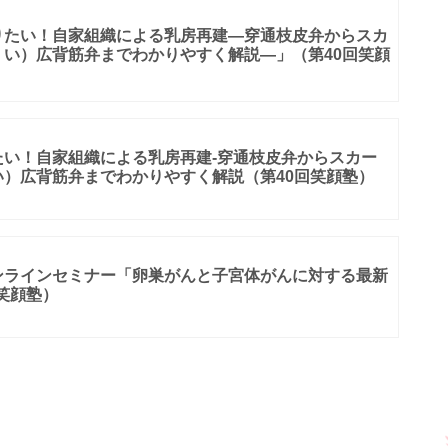
りたい！自家組織による乳房再建―穿通枝皮弁からスカ
い）広背筋弁までわかりやすく解説―」（第40回笑顔
たい！自家組織による乳房再建-穿通枝皮弁からスカー
）広背筋弁までわかりやすく解説（第40回笑顔塾）
ンラインセミナー「卵巣がんと子宮体がんに対する最新
 笑顔塾）