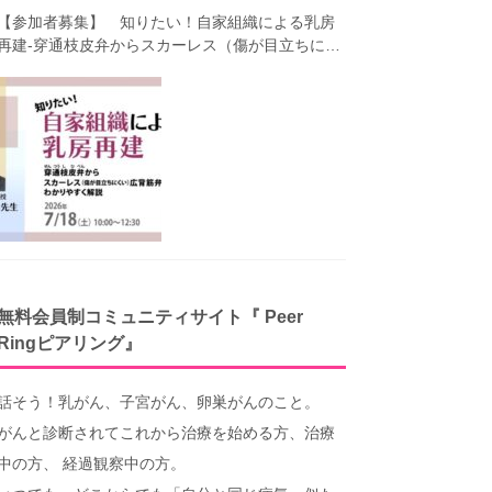
【参加者募集】 知りたい！自家組織による乳房
再建-穿通枝皮弁からスカーレス（傷が目立ちにく
い）広背筋弁までわかりやすく解説（第40回笑顔
塾）
無料会員制コミュニティサイト『 Peer
Ringピアリング』
話そう！乳がん、子宮がん、卵巣がんのこと。
がんと診断されてこれから治療を始める方、治療
中の方、 経過観察中の方。