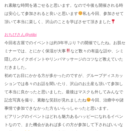
れ素敵な時間を過ごせると思います。なので今後も開催される時
は安心して参加されると良いと思います
私も今回、参加させて
頂いて本当に楽しく、沢山のことを学ばさせて頂きました
おちびさん@otibi
今回名古屋でのイベントは約3年半ぶり？の開催でしたね。お肌セ
ミナーでは、とにかく保湿が大事
など数々の有益な話や、シミ
隠しのメイクポイントやリンパマッサージのコツなど教えていた
だきました。
初めてお目にかかる方が多かったのですが、グループディスカッ
ションでは各々のお話を聞いたり、沢山のお土産も頂いて参加し
て本当に良かったと思いました。最後はマスクも外してみんなで
記念写真を撮り、素敵な笑顔が見れましたね
今回、治療中や諸
事情で参加できなかった方もいらっしゃったと思います。
ピアリングのイベントはどれも魅力あるハッピーになれるイベン
トなので、また機会があれば多くの方が参加して下さればいいな