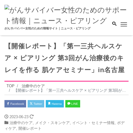
Me
がんサバイバー女性のための情報サイト｜ニュース・ピアリング
【開催レポート】「第一三共ヘルスケ
ア × ピアリング 第3回がん治療後のキ
レイを作る 肌ケアセミナー」in名古屋
TOP
治療中のケア
【開催レポート】「第一三共ヘルスケア × ピアリング 第3回がん治療後のキレイを作る 肌ケアセミナー」in名古屋
Facebook
Twitter
Hatena
LINE
2023-06-23
治療中のケア
,
メイク・スキンケア
,
イベント・セミナー情報
,
ボデ
ィケア
,
開催レポート