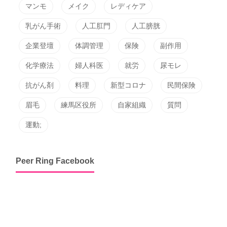
マンモ
メイク
レディケア
乳がん手術
人工肛門
人工膀胱
企業登壇
体調管理
保険
副作用
化学療法
婦人科医
就労
尿モレ
抗がん剤
料理
新型コロナ
民間保険
眉毛
練馬区役所
自家組織
質問
運動;
Peer Ring Facebook