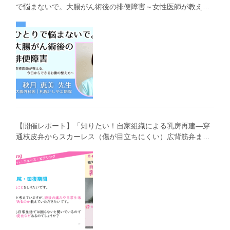
で悩まないで。大腸がん術後の排便障害～女性医師が教え
る、今 日からできるお腹の整え方～」（第41回笑顔塾）
【開催レポート】「知りたい！自家組織による乳房再建―穿
通枝皮弁からスカーレス（傷が目立ちにくい）広背筋弁まで
わかりやすく解説―」（第40回笑顔塾）