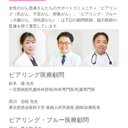
女性のがん患者さんたちのサポートコミュニティ「
ピアリン
グ（乳がん、子宮がん、卵巣がん）
」「
ピアリング・ブルー
（大腸がん、消化器がん）
」は下記の顧問医師、協力医師の
監修を得て運営しています。
ピアリング医療顧問
鈴木 瞳 先生
一宮西病院乳腺外科部長/外科専門医/乳腺専門医
西川 忠暁 先生
東京慈恵会医科大学 産婦人科学講座 講師/診療医長
ピアリング・ブルー医療顧問