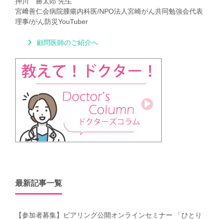
押川 勝太郎 先生
宮﨑善仁会病院腫瘍内科医/NPO法人宮崎がん共同勉強会代表
理事/がん防災YouTuber
顧問医師のご紹介へ
最新記事一覧
【参加者募集】ピアリング公開オンラインセミナー 「ひとり