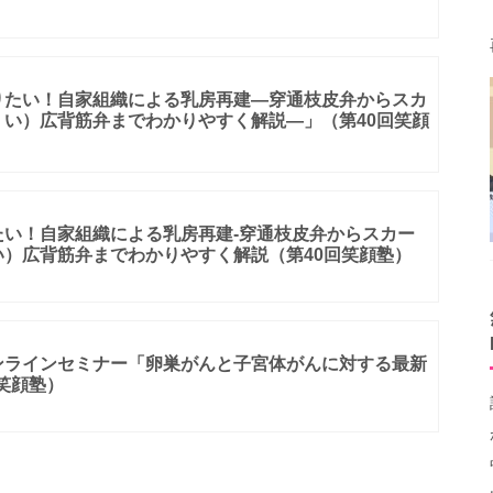
りたい！自家組織による乳房再建―穿通枝皮弁からスカ
い）広背筋弁までわかりやすく解説―」（第40回笑顔
たい！自家組織による乳房再建-穿通枝皮弁からスカー
）広背筋弁までわかりやすく解説（第40回笑顔塾）
ンラインセミナー「卵巣がんと子宮体がんに対する最新
 笑顔塾）