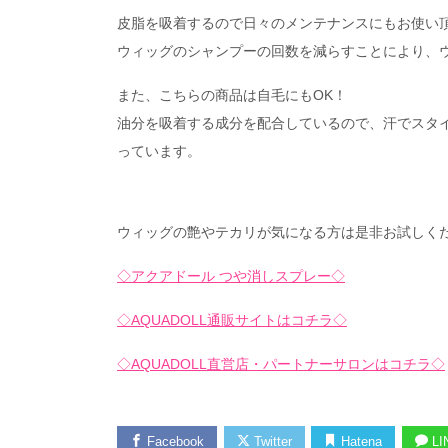
皮脂を吸着するので日々のメンテナンスにもお使い
ウィッグのシャンプーの回数を減らすことにより、
また、こちらの商品は自毛にもOK！
油分を吸着する成分を配合しているので、汗でスタ
っています。
ウィッグの艶やテカリが気になる方は是非お試しく
◇アクアドール つや消しスプレー◇
◇AQUADOLL通販サイトはコチラ◇
◇AQUADOLL直営店・パートナーサロンはコチラ◇
Facebook
Twitter
Hatena
LI