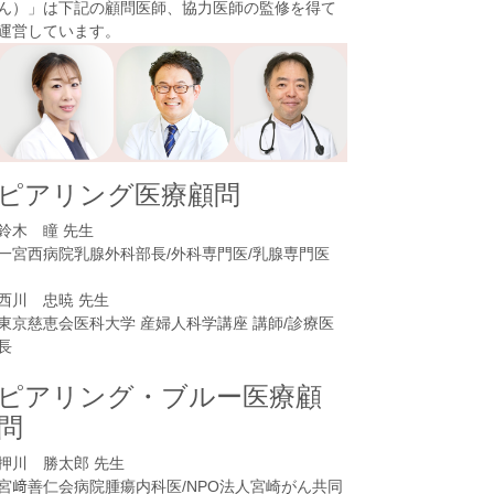
ん）
」は下記の顧問医師、協力医師の監修を得て
運営しています。
ピアリング医療顧問
鈴木 瞳 先生
一宮西病院乳腺外科部長/外科専門医/乳腺専門医
西川 忠暁 先生
東京慈恵会医科大学 産婦人科学講座 講師/診療医
長
ピアリング・ブルー医療顧
問
押川 勝太郎 先生
宮﨑善仁会病院腫瘍内科医/NPO法人宮崎がん共同