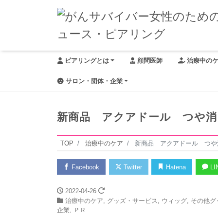
ピアリングとは
顧問医師
治療中の
サロン・団体・企業
新商品 アクアドール つや消
TOP
治療中のケア
新商品 アクアドール つや
Facebook
Twitter
Hatena
LI
2022-04-26
治療中のケア
,
グッズ・サービス
,
ウィッグ
,
その他グ
企業
,
ＰＲ