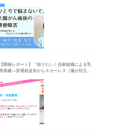
害～女性医師が教える、今 日からできるお腹の整
え方～」（第41回笑顔塾）
【開催レポート】「知りたい！自家組織による乳
房再建―穿通枝皮弁からスカーレス（傷が目立ち
にくい）広背筋弁までわかりやすく解説―」（第
40回笑顔塾）