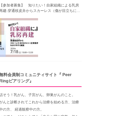
【参加者募集】 知りたい！自家組織による乳房
再建-穿通枝皮弁からスカーレス（傷が目立ちにく
い）広背筋弁までわかりやすく解説（第40回笑顔
塾）
無料会員制コミュニティサイト『 Peer
Ringピアリング』
話そう！乳がん、子宮がん、卵巣がんのこと。
がんと診断されてこれから治療を始める方、治療
中の方、 経過観察中の方。