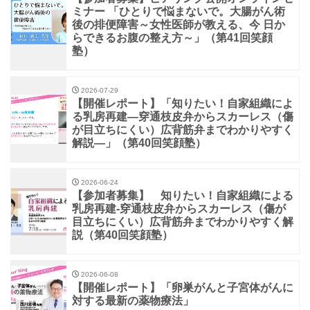
ミナー 「ひとりで悩まないで。大腸がん術
後の排便障害～女性医師が教える、今 日か
らできるお腹の整え方～」（第41回笑顔
塾）
2026-07-29
【開催レポート】「知りたい！自家組織によ
る乳房再建―穿通枝皮弁からスカーレス（傷
が目立ちにくい）広背筋弁までわかりやすく
解説―」（第40回笑顔塾）
2026-06-24
【参加者募集】 知りたい！自家組織による
乳房再建-穿通枝皮弁からスカーレス（傷が
目立ちにくい）広背筋弁までわかりやすく解
説（第40回笑顔塾）
2026-06-08
【開催レポート】「卵巣がんと子宮体がんに
対する最新の薬物療法」