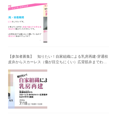
わかりやすく解説―」（第40回笑顔塾）
【参加者募集】 知りたい！自家組織による乳房再建-穿通枝
皮弁からスカーレス（傷が目立ちにくい）広背筋弁までわか
りやすく解説（第40回笑顔塾）