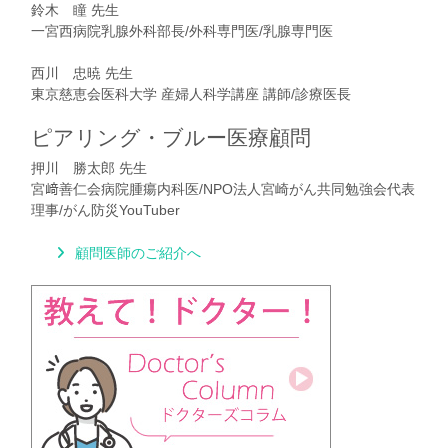
鈴木 瞳 先生
一宮西病院乳腺外科部長/外科専門医/乳腺専門医
西川 忠暁 先生
東京慈恵会医科大学 産婦人科学講座 講師/診療医長
ピアリング・ブルー医療顧問
押川 勝太郎 先生
宮﨑善仁会病院腫瘍内科医/NPO法人宮崎がん共同勉強会代表
理事/がん防災YouTuber
顧問医師のご紹介へ