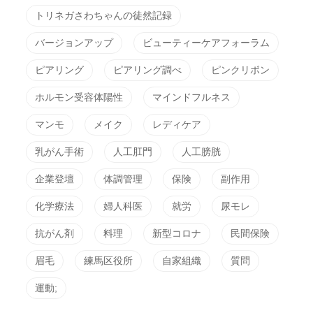
トリネガさわちゃんの徒然記録
バージョンアップ
ビューティーケアフォーラム
ピアリング
ピアリング調べ
ピンクリボン
ホルモン受容体陽性
マインドフルネス
マンモ
メイク
レディケア
乳がん手術
人工肛門
人工膀胱
企業登壇
体調管理
保険
副作用
化学療法
婦人科医
就労
尿モレ
抗がん剤
料理
新型コロナ
民間保険
眉毛
練馬区役所
自家組織
質問
運動;