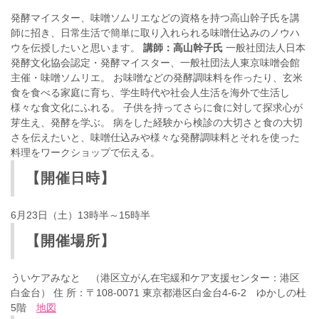
発酵マイスター、味噌ソムリエなどの資格を持つ高山幹子氏を講
師に招き、日常生活で簡単に取り入れられる味噌仕込みのノウハ
ウを伝授したいと思います。
講師：高山幹子氏
一般社団法人日本
発酵文化協会認定・発酵マイスター、一般社団法人東京味噌会館
主催・味噌ソムリエ。 お味噌などの発酵調味料を作ったり、玄米
食を食べる家庭に育ち、学生時代や社会人生活を海外で生活し
様々な食文化にふれる。 子供を持ってさらに食に対して探求心が
芽生え、発酵を学ぶ。 病をした経験から検診の大切さと食の大切
さを伝えたいと、味噌仕込みや様々な発酵調味料とそれを使った
料理をワークショップで伝える。
【開催日時】
6月23日（土）13時半～15時半
【開催場所】
ういケアみなと （港区立がん在宅緩和ケア支援センター：港区
白金台） 住 所：〒108-0071 東京都港区白金台4-6-2 ゆかしの杜
5階
地図