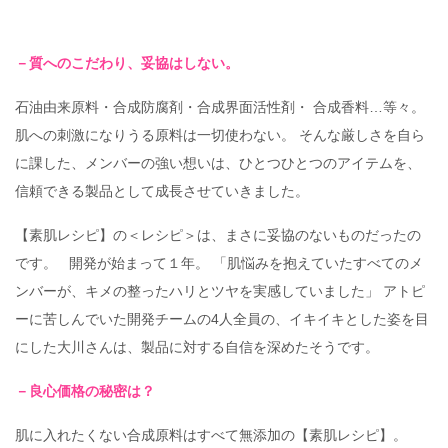
－質へのこだわり、妥協はしない。
石油由来原料・合成防腐剤・合成界面活性剤・ 合成香料…等々。
肌への刺激になりうる原料は一切使わない。 そんな厳しさを自ら
に課した、メンバーの強い想いは、ひとつひとつのアイテムを、
信頼できる製品として成長させていきました。
【素肌レシピ】の＜レシピ＞は、まさに妥協のないものだったの
です。 開発が始まって１年。 「肌悩みを抱えていたすべてのメ
ンバーが、キメの整ったハリとツヤを実感していました」 アトピ
ーに苦しんでいた開発チームの4人全員の、イキイキとした姿を目
にした大川さんは、製品に対する自信を深めたそうです。
－良心価格の秘密は？
肌に入れたくない合成原料はすべて無添加の【素肌レシピ】。