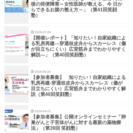
後の排便障害～女性医師が教える、今 日か
らできるお腹の整え方～」（第41回笑顔
塾）
2026-07-29
【開催レポート】「知りたい！自家組織によ
る乳房再建―穿通枝皮弁からスカーレス（傷
が目立ちにくい）広背筋弁までわかりやすく
解説―」（第40回笑顔塾）
2026-06-24
【参加者募集】 知りたい！自家組織による
乳房再建-穿通枝皮弁からスカーレス（傷が
目立ちにくい）広背筋弁までわかりやすく解
説（第40回笑顔塾）
2026-04-15
【参加者募集】公開オンラインセミナー「卵
巣がんと子宮体がんに対する最新の薬物療
法」（第39回 笑顔塾）