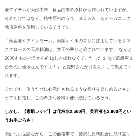
全アイテムが天然由来、食品由来の原料から作られていますが、
それだけではなく、植物原料のうち、８０％以上もオーガニック
栽培原料を使用しているそうです。
「美容液やアイクリーム、美容オイルの香りに採用しているダマ
スクローズの天然精油は、女王の香りと称されています。 なんと
2600本ものバラから約1gしか採れなくて、たった１Kgで高級車１
台分のお値段なんですよ！」 と舘野さんが目を丸くして教えてく
れます。
それでも、使うたびに心満たされるような香りを楽しめるスキン
ケアを目指し、この希少な原料を使い続けているそう。
しかし、【素肌レシピ】は化粧水2,500円、美容液も3,800円とい
うお手ごろさ！
余計なお世話ながら、この価格帯で、贅沢な原料配合は成り立つ