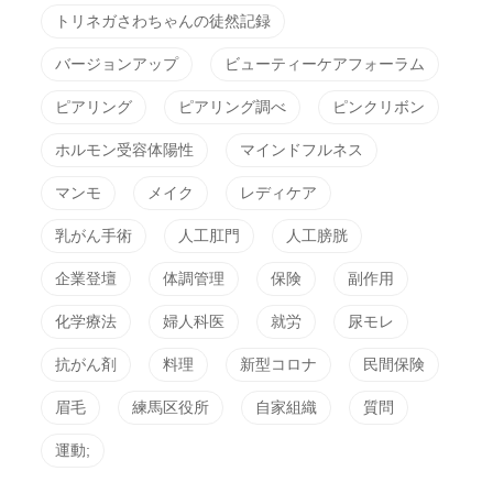
トリネガさわちゃんの徒然記録
バージョンアップ
ビューティーケアフォーラム
ピアリング
ピアリング調べ
ピンクリボン
ホルモン受容体陽性
マインドフルネス
マンモ
メイク
レディケア
乳がん手術
人工肛門
人工膀胱
企業登壇
体調管理
保険
副作用
化学療法
婦人科医
就労
尿モレ
抗がん剤
料理
新型コロナ
民間保険
眉毛
練馬区役所
自家組織
質問
運動;