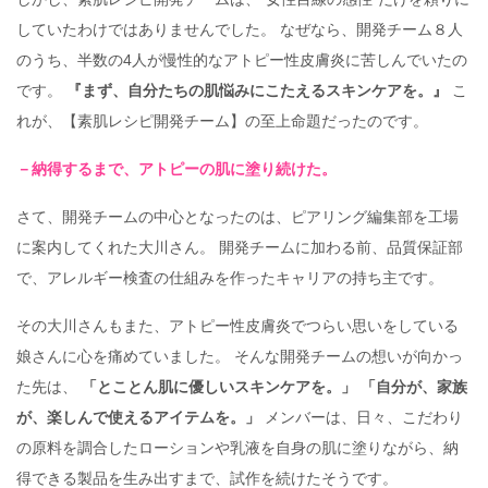
していたわけではありませんでした。 なぜなら、開発チーム８人
のうち、半数の4人が慢性的なアトピー性皮膚炎に苦しんでいたの
です。
『まず、自分たちの肌悩みにこたえるスキンケアを。』
こ
れが、【素肌レシピ開発チーム】の至上命題だったのです。
－納得するまで、アトピーの肌に塗り続けた。
さて、開発チームの中心となったのは、ピアリング編集部を工場
に案内してくれた大川さん。 開発チームに加わる前、品質保証部
で、アレルギー検査の仕組みを作ったキャリアの持ち主です。
その大川さんもまた、アトピー性皮膚炎でつらい思いをしている
娘さんに心を痛めていました。 そんな開発チームの想いが向かっ
た先は、
「とことん肌に優しいスキンケアを。」
「自分が、家族
が、楽しんで使えるアイテムを。」
メンバーは、日々、こだわり
の原料を調合したローションや乳液を自身の肌に塗りながら、納
得できる製品を生み出すまで、試作を続けたそうです。