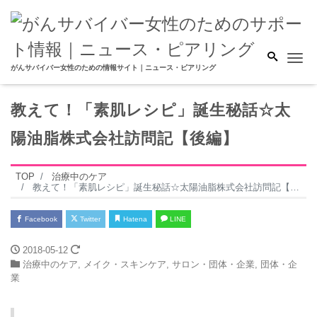
Me
がんサバイバー女性のための情報サイト｜ニュース・ピアリング
教えて！「素肌レシピ」誕生秘話☆太
陽油脂株式会社訪問記【後編】
TOP
治療中のケア
教えて！「素肌レシピ」誕生秘話☆太陽油脂株式会社訪問記【後編】
Facebook
Twitter
Hatena
LINE
2018-05-12
治療中のケア
,
メイク・スキンケア
,
サロン・団体・企業
,
団体・企
業