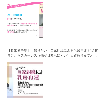
わかりやすく解説―」（第40回笑顔塾）
【参加者募集】 知りたい！自家組織による乳房再建-穿通枝
皮弁からスカーレス（傷が目立ちにくい）広背筋弁までわか
りやすく解説（第40回笑顔塾）