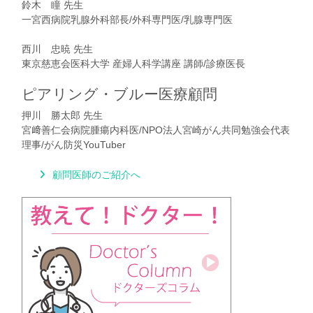
鈴木 瞳 先生
一宮西病院乳腺外科部長/外科専門医/乳腺専門医
西川 忠暁 先生
東京慈恵会医科大学 産婦人科学講座 講師/診療医長
ピアリング・ブルー医療顧問
押川 勝太郎 先生
宮﨑善仁会病院腫瘍内科医/NPO法人宮崎がん共同勉強会代表
理事/がん防災YouTuber
顧問医師のご紹介へ