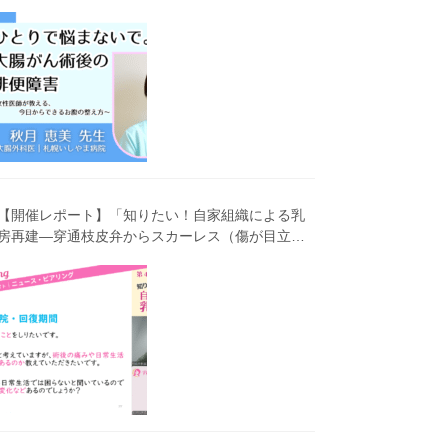
害～女性医師が教える、今 日からできるお腹の整
え方～」（第41回笑顔塾）
【開催レポート】「知りたい！自家組織による乳
房再建―穿通枝皮弁からスカーレス（傷が目立ち
にくい）広背筋弁までわかりやすく解説―」（第
40回笑顔塾）