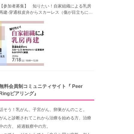
【参加者募集】 知りたい！自家組織による乳房
再建-穿通枝皮弁からスカーレス（傷が目立ちにく
い）広背筋弁までわかりやすく解説（第40回笑顔
塾）
無料会員制コミュニティサイト『 Peer
Ringピアリング』
話そう！乳がん、子宮がん、卵巣がんのこと。
がんと診断されてこれから治療を始める方、治療
中の方、 経過観察中の方。