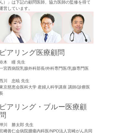
ん）
」は下記の顧問医師、協力医師の監修を得て
運営しています。
ピアリング医療顧問
鈴木 瞳 先生
一宮西病院乳腺外科部長/外科専門医/乳腺専門医
西川 忠暁 先生
東京慈恵会医科大学 産婦人科学講座 講師/診療医
長
ピアリング・ブルー医療顧
問
押川 勝太郎 先生
宮﨑善仁会病院腫瘍内科医/NPO法人宮崎がん共同