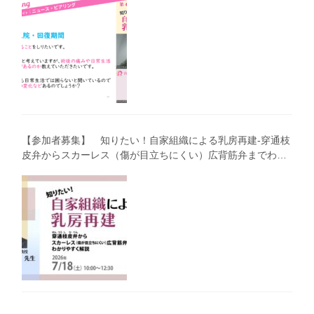
【参加者募集】 知りたい！自家組織による乳房再建-穿通枝
皮弁からスカーレス（傷が目立ちにくい）広背筋弁までわか
りやすく解説（第40回笑顔塾）