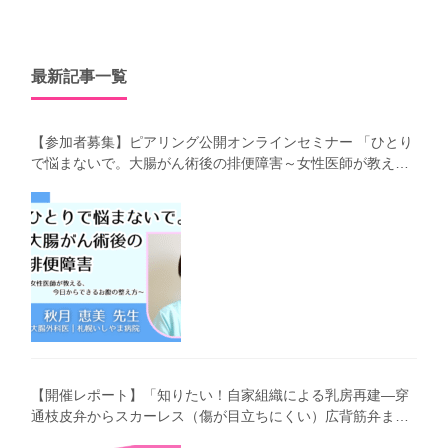
最新記事一覧
【参加者募集】ピアリング公開オンラインセミナー 「ひとり
で悩まないで。大腸がん術後の排便障害～女性医師が教え
る、今 日からできるお腹の整え方～」（第41回笑顔塾）
【開催レポート】「知りたい！自家組織による乳房再建―穿
通枝皮弁からスカーレス（傷が目立ちにくい）広背筋弁まで
わかりやすく解説―」（第40回笑顔塾）