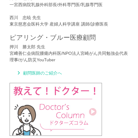
一宮西病院乳腺外科部長/外科専門医/乳腺専門医
西川 忠暁 先生
東京慈恵会医科大学 産婦人科学講座 講師/診療医長
ピアリング・ブルー医療顧問
押川 勝太郎 先生
宮﨑善仁会病院腫瘍内科医/NPO法人宮崎がん共同勉強会代表
理事/がん防災YouTuber
顧問医師のご紹介へ