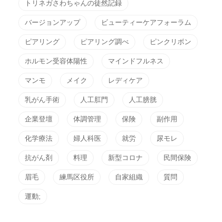
トリネガさわちゃんの徒然記録
バージョンアップ
ビューティーケアフォーラム
ピアリング
ピアリング調べ
ピンクリボン
ホルモン受容体陽性
マインドフルネス
マンモ
メイク
レディケア
乳がん手術
人工肛門
人工膀胱
企業登壇
体調管理
保険
副作用
化学療法
婦人科医
就労
尿モレ
抗がん剤
料理
新型コロナ
民間保険
眉毛
練馬区役所
自家組織
質問
運動;