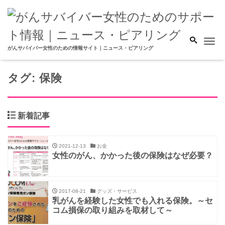
Me
がんサバイバー女性のための情報サイト｜ニュース・ピアリング
タグ:
保険
新着記事
2021-12-13
お金
女性のがん、かかった後の保険はなぜ必要？
2017-08-21
グッズ・サービス
乳がんを経験した女性でも入れる保険。～セ
コム損保の取り組みを取材して～