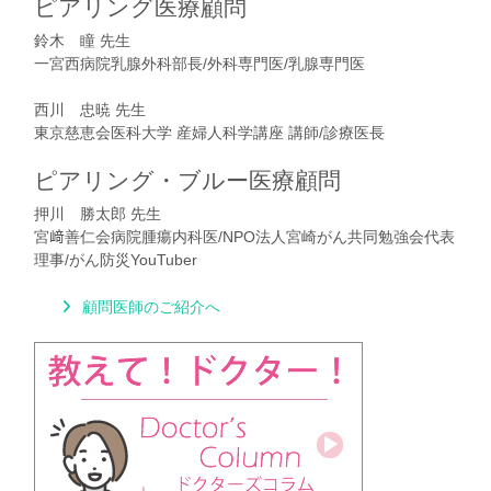
ピアリング医療顧問
鈴木 瞳 先生
一宮西病院乳腺外科部長/外科専門医/乳腺専門医
西川 忠暁 先生
東京慈恵会医科大学 産婦人科学講座 講師/診療医長
ピアリング・ブルー医療顧問
押川 勝太郎 先生
宮﨑善仁会病院腫瘍内科医/NPO法人宮崎がん共同勉強会代表
理事/がん防災YouTuber
顧問医師のご紹介へ