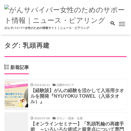
Me
がんサバイバー女性のための情報サイト｜ニュース・ピアリング
タグ:
乳頭再建
新着記事
2023-04-11
治療中のケア
【経験談】がんの経験を活かして入浴用タオ
ルを開発『NYUYOKU TOWEL（入浴タオ
ル）』
2020-07-06
サロン・団体・企業
【オンラインセミナー】「乳頭乳輪の再建手
術 ～いろいろな術式と留意点について専門