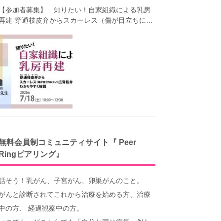
【参加者募集】 知りたい！自家組織による乳房
再建-穿通枝皮弁からスカーレス（傷が目立ちにく
い）広背筋弁までわかりやすく解説（第40回笑顔
塾）
無料会員制コミュニティサイト『 Peer
Ringピアリング』
話そう！乳がん、子宮がん、卵巣がんのこと。
がんと診断されてこれから治療を始める方、治療
中の方、 経過観察中の方。