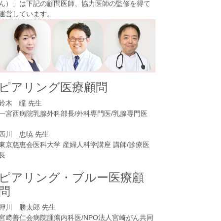
ん）
」は下記の顧問医師、協力医師の監修を得て
運営しています。
ピアリング医療顧問
鈴木 瞳 先生
一宮西病院乳腺外科部長/外科専門医/乳腺専門医
西川 忠暁 先生
東京慈恵会医科大学 産婦人科学講座 講師/診療医
長
ピアリング・ブルー医療顧
問
押川 勝太郎 先生
宮﨑善仁会病院腫瘍内科医/NPO法人宮崎がん共同