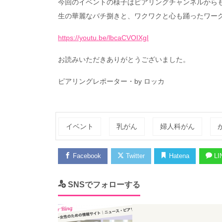
今回のイベントの様子はピアリングチャンネルから
生の華麗なバチ捌きと、ワクワクと心も踊ったワー
https://youtu.be/lbcaCVOIXgI
お読みいただきありがとうございました。
ピアリングレポーター・by ロッカ
イベント
乳がん
婦人科がん
Facebook
Twitter
Hatena
LI
SNSでフォローする