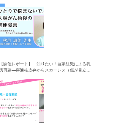
害～女性医師が教える、今 日からできるお腹の整
え方～」（第41回笑顔塾）
【開催レポート】「知りたい！自家組織による乳
房再建―穿通枝皮弁からスカーレス（傷が目立ち
にくい）広背筋弁までわかりやすく解説―」（第
40回笑顔塾）