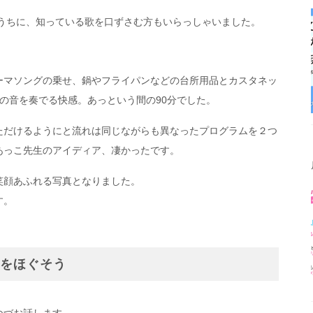
るうちに、知っている歌を口ずさむ方もいらっしゃいました。
ーマソングの乗せ、鍋やフライパンなどの台所用品とカスタネッ
の音を奏でる快感。あっという間の90分でした。
ただけるようにと流れは同じながらも異なったプログラムを２つ
あっこ先生のアイディア、凄かったです。
笑顔あふれる写真となりました。
す。
心をほぐそう
つづお話します。