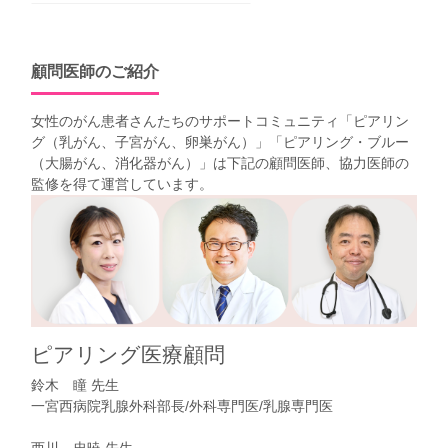
顧問医師のご紹介
女性のがん患者さんたちのサポートコミュニティ「
ピアリン
グ（乳がん、子宮がん、卵巣がん）
」「
ピアリング・ブルー
（大腸がん、消化器がん）
」は下記の顧問医師、協力医師の
監修を得て運営しています。
ピアリング医療顧問
鈴木 瞳 先生
一宮西病院乳腺外科部長/外科専門医/乳腺専門医
西川 忠暁 先生