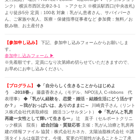
ンク） 横浜市西区北幸2-9-1 ＞アクセス ※横浜駅西口(中央改札)
より徒歩5分 定員：100名 対象：乳がん患者さん、サバイバーさ
ん、ご家族や友人、医療・保健指導従事者など 参加費：無料／お
飲み物、お土産付き
【参加申し込み】
下記、参加申し込みフォームからお願いしま
す。
参加申し込みフォーム ▶
※先着順です。定員になり次第締め切らせていただきますので、
お早めにお申し込みください。
【プログラム】
◆
「自分らしく生きることからはじめよ
う -2018春-」
藤森香衣さん（モデル、NPO法人 C-ribbons 代
表理事） ◆
「乳がん経験を、恋愛・婚活・結婚生活にどう活かす
か？」 ～我がおっぱいは、ありのままに～
川崎貴子さん（リント
ス株式会社代表取締役 婚活コンサルタント） ◆
「乳がんと乳房
再建ー女性として輝いて生きるー」
辻 直子（セルポートクリニ
ック横浜 院長）
総合討論・質疑応答
主催：乳がん治療と乳房再
建の情報ファイル 協賛：株式会社カネカ、太陽油脂株式会社 ※講
演タイトルは仮題です。今後、変更の可能性があることをご了承