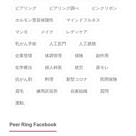
ピアリング
ピアリング調べ
ピンクリボン
ホルモン受容体陽性
マインドフルネス
マンモ
メイク
レディケア
乳がん手術
人工肛門
人工膀胱
企業登壇
体調管理
保険
副作用
化学療法
婦人科医
就労
尿モレ
抗がん剤
料理
新型コロナ
民間保険
眉毛
練馬区役所
自家組織
質問
運動;
Peer Ring Facebook