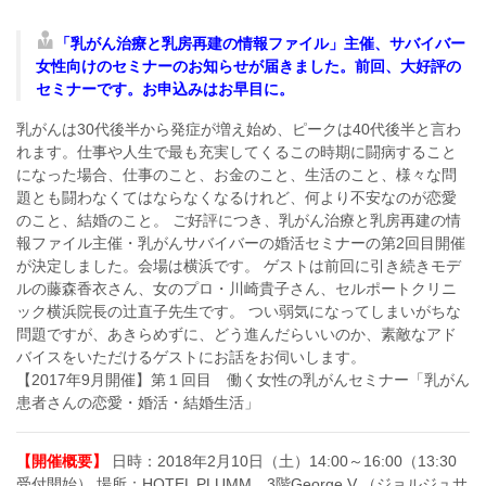
「乳がん治療と乳房再建の情報ファイル」主催、サバイバー
女性向けのセミナーのお知らせが届きました。前回、大好評の
セミナーです。お申込みはお早目に。
乳がんは30代後半から発症が増え始め、ピークは40代後半と言わ
れます。仕事や人生で最も充実してくるこの時期に闘病すること
になった場合、仕事のこと、お金のこと、生活のこと、様々な問
題とも闘わなくてはならなくなるけれど、何より不安なのが恋愛
のこと、結婚のこと。 ご好評につき、乳がん治療と乳房再建の情
報ファイル主催・乳がんサバイバーの婚活セミナーの第2回目開催
が決定しました。会場は横浜です。 ゲストは前回に引き続きモデ
ルの藤森香衣さん、女のプロ・川崎貴子さん、セルポートクリニ
ック横浜院長の辻直子先生です。 つい弱気になってしまいがちな
問題ですが、あきらめずに、どう進んだらいいのか、素敵なアド
バイスをいただけるゲストにお話をお伺いします。
【2017年9月開催】第１回目 働く女性の乳がんセミナー「乳がん
患者さんの恋愛・婚活・結婚生活」
【開催概要】
日時：2018年2月10日（土）14:00～16:00（13:30
受付開始） 場所：HOTEL PLUMM 3階George V （ジョルジュサ