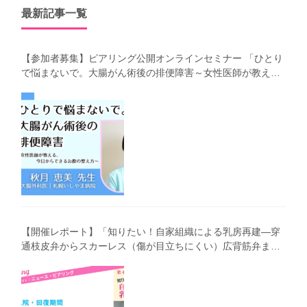
最新記事一覧
【参加者募集】ピアリング公開オンラインセミナー 「ひとり
で悩まないで。大腸がん術後の排便障害～女性医師が教え
る、今 日からできるお腹の整え方～」（第41回笑顔塾）
【開催レポート】「知りたい！自家組織による乳房再建―穿
通枝皮弁からスカーレス（傷が目立ちにくい）広背筋弁まで
わかりやすく解説―」（第40回笑顔塾）