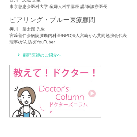
東京慈恵会医科大学 産婦人科学講座 講師/診療医長
ピアリング・ブルー医療顧問
押川 勝太郎 先生
宮﨑善仁会病院腫瘍内科医/NPO法人宮崎がん共同勉強会代表
理事/がん防災YouTuber
顧問医師のご紹介へ