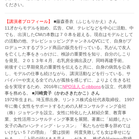
ください。
【講演者プロフィール】
■藤森香衣（ふじもりかえ）さん
11才からモデルを始め、広告、CM、テレビなどを中心に活動。中
でも、出演したCMの本数は７０本を超える。現在はモデルとして
の活動の他、テレビショッピングチャンネルQVCにて、自身がプ
ロデュースするブランド商品の販売を行っている。乳がんで友人
を亡くした事をきっかけに、検診の重要性を知り、自分のしこり
を発見、２０１３年４月、右乳房全摘出及び、同時再建手術。
術後すぐに早期発見の重要性を伝えると共に、自身の病気を公表
し、モデルの仕事も続けながら、講演活動などを行っている。サ
バイバーや支える全ての人が孤独を感じずに、よりよく生きる社
会を実現するため、2016年に
NPO法人 C-ribbons
を設立、代表理
事を務める。
■川崎貴子（かわさきたかこ）さん
1972年生まれ。埼玉県出身。リントス株式会社代表取締役。 1997
年に働く女性をサポートするための人材コンサルティング会社
（株）ジョヤンテを設立。女性に特化した人材紹介業、教育事
業、女性活用コンサルティング事業を展開。著書に「結婚したい
女子の為のハンティング・レッスン」「私たちが仕事を辞めては
いけない５７の理由」「愛は技術 何度失敗しても女は幸せにな
れる。」「上司の頭はまる見え。」がある。 株式会社ninoya取締