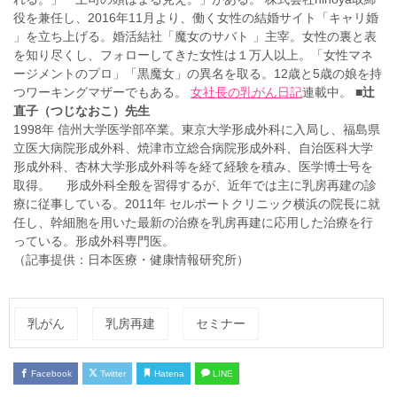
役を兼任し、2016年11月より、働く女性の結婚サイト「キャリ婚
」を立ち上げる。婚活結社「魔女のサバト 」主宰。女性の裏と表
を知り尽くし、フォローしてきた女性は１万人以上。「女性マネ
ージメントのプロ」「黒魔女」の異名を取る。12歳と5歳の娘を持
つワーキングマザーでもある。
女社長の乳がん日記
連載中。
■辻
直子（つじなおこ）先生
1998年 信州大学医学部卒業。東京大学形成外科に入局し、福島県
立医大病院形成外科、焼津市立総合病院形成外科、自治医科大学
形成外科、杏林大学形成外科等を経て経験を積み、医学博士号を
取得。 形成外科全般を習得するが、近年では主に乳房再建の診
療に従事している。2011年 セルポートクリニック横浜の院長に就
任し、幹細胞を用いた最新の治療を乳房再建に応用した治療を行
っている。形成外科専門医。
（記事提供：日本医療・健康情報研究所）
乳がん
乳房再建
セミナー
Facebook
Twitter
Hatena
LINE