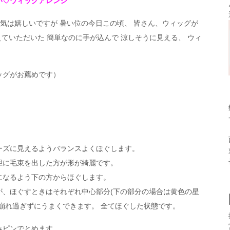
い♡ウィッグアレンジ
カポカ陽気は嬉しいですが 暑い位の今日この頃、 皆さん、ウィッグが
えていただいた 簡単なのに手が込んで 涼しそうに見える、 ウィ
ッグがお薦めです）
ーズに見えるようバランスよくほぐします。
胆に毛束を出した方が形が綺麗です。
になるよう下の方からほぐします。
が、ほぐすときはそれぞれ中心部分(下の部分の場合は黄色の星
崩れ過ぎずにうまくできます。 全てほぐした状態です。
みピンでとめます。