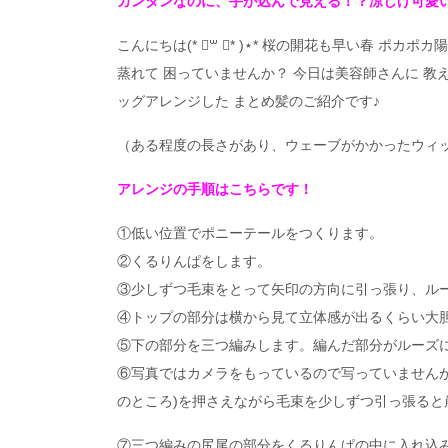
カンタンなのに、手が込んで見える！？涼しげ可愛
こんにちは(* ॑꒳ ॑* )⋆* 桜の開花も早い春 ポ
蒸れて 困っていませんか？ 今日は美容師さんに 教
ッグアレンジした まとめ髪のご紹介です♪
（ある程度の長さがあり、ウェーブがかかったウィ
アレンジの手順はこちらです！
①低い位置でポニーテールをつくります。
②くるりんぱをします。
③少しずつ毛束をとって矢印の方向に引っ張り、ル
④トップの部分は横から見て立体感が出るくらい大
⑤下の部分を三つ編みします。編んだ部分がルーズ
⑥写真ではカメラをもっているので写っていません
のところ)を押さえながら毛束を少しずつ引っ張ると
⑦三つ編みの尻尾の部分をくるりんぱの中に入れ込