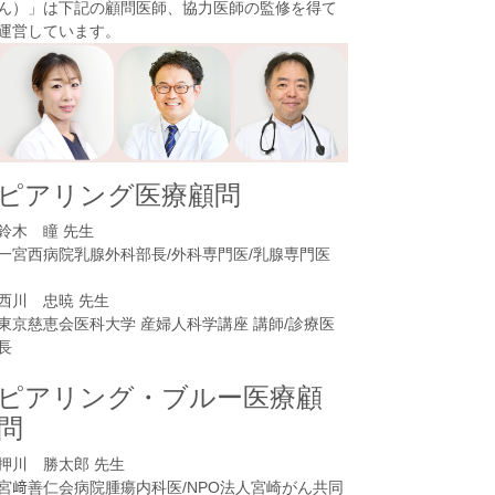
ん）
」は下記の顧問医師、協力医師の監修を得て
運営しています。
ピアリング医療顧問
鈴木 瞳 先生
一宮西病院乳腺外科部長/外科専門医/乳腺専門医
西川 忠暁 先生
東京慈恵会医科大学 産婦人科学講座 講師/診療医
長
ピアリング・ブルー医療顧
問
押川 勝太郎 先生
宮﨑善仁会病院腫瘍内科医/NPO法人宮崎がん共同