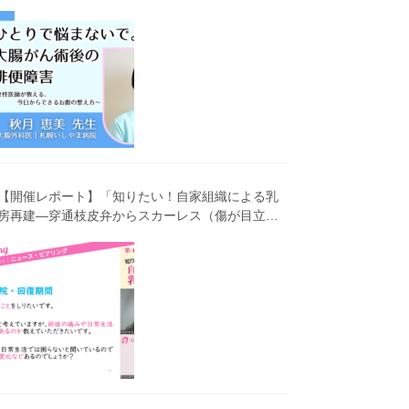
害～女性医師が教える、今 日からできるお腹の整
え方～」（第41回笑顔塾）
【開催レポート】「知りたい！自家組織による乳
房再建―穿通枝皮弁からスカーレス（傷が目立ち
にくい）広背筋弁までわかりやすく解説―」（第
40回笑顔塾）