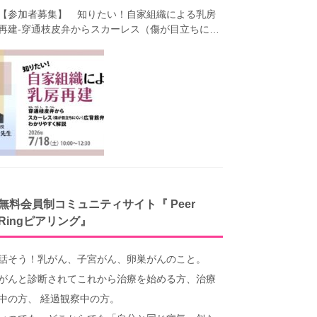
【参加者募集】 知りたい！自家組織による乳房
再建-穿通枝皮弁からスカーレス（傷が目立ちにく
い）広背筋弁までわかりやすく解説（第40回笑顔
塾）
無料会員制コミュニティサイト『 Peer
Ringピアリング』
話そう！乳がん、子宮がん、卵巣がんのこと。
がんと診断されてこれから治療を始める方、治療
中の方、 経過観察中の方。