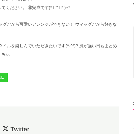
い。 ⑧完成です(* ॑꒳ ॑* )⋆*
ッグだから可愛いアレンジができない！ ウィッグだから好きな
ルを楽しんでいただきたいです(^-^*)? 風が強い日もまとめ
 ちぃ
NE
Twitter