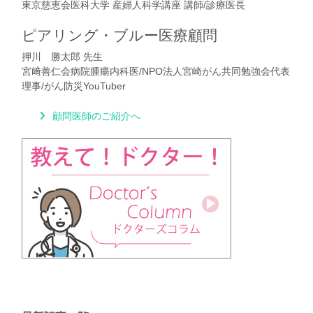
東京慈恵会医科大学 産婦人科学講座 講師/診療医長
ピアリング・ブルー医療顧問
押川 勝太郎 先生
宮﨑善仁会病院腫瘍内科医/NPO法人宮崎がん共同勉強会代表
理事/がん防災YouTuber
顧問医師のご紹介へ