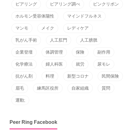
ピアリング
ピアリング調べ
ピンクリボン
ホルモン受容体陽性
マインドフルネス
マンモ
メイク
レディケア
乳がん手術
人工肛門
人工膀胱
企業登壇
体調管理
保険
副作用
化学療法
婦人科医
就労
尿モレ
抗がん剤
料理
新型コロナ
民間保険
眉毛
練馬区役所
自家組織
質問
運動;
Peer Ring Facebook