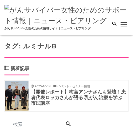
Me
がんサバイバー女性のための情報サイト｜ニュース・ピアリング
タグ:
ルミナルB
新着記事
2025-10-14
イベント・セミナー情報
【開催レポート】梅宮アンナさんも登壇！患
者代表ロッカさんが語る 乳がん治療を学ぶ
市民講座