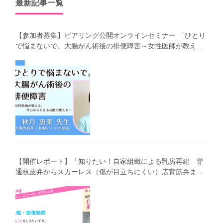
最新記事一覧
【参加者募集】ピアリング公開オンラインセミナー 「ひとり
で悩まないで。大腸がん術後の排便障害～女性医師が教え
る、今 日からできるお腹の整え方～」（第41回笑顔塾）
【開催レポート】「知りたい！自家組織による乳房再建―穿
通枝皮弁からスカーレス（傷が目立ちにくい）広背筋弁まで
わかりやすく解説―」（第40回笑顔塾）