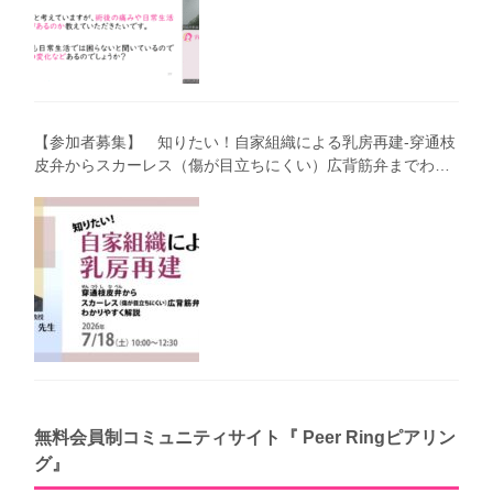
【参加者募集】 知りたい！自家組織による乳房再建-穿通枝
皮弁からスカーレス（傷が目立ちにくい）広背筋弁までわか
りやすく解説（第40回笑顔塾）
無料会員制コミュニティサイト『 Peer Ringピアリン
グ』