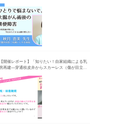
害～女性医師が教える、今 日からできるお腹の整
え方～」（第41回笑顔塾）
【開催レポート】「知りたい！自家組織による乳
房再建―穿通枝皮弁からスカーレス（傷が目立ち
にくい）広背筋弁までわかりやすく解説―」（第
40回笑顔塾）