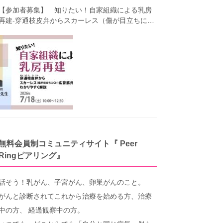
【参加者募集】 知りたい！自家組織による乳房
再建-穿通枝皮弁からスカーレス（傷が目立ちにく
い）広背筋弁までわかりやすく解説（第40回笑顔
塾）
無料会員制コミュニティサイト『 Peer
Ringピアリング』
話そう！乳がん、子宮がん、卵巣がんのこと。
がんと診断されてこれから治療を始める方、治療
中の方、 経過観察中の方。