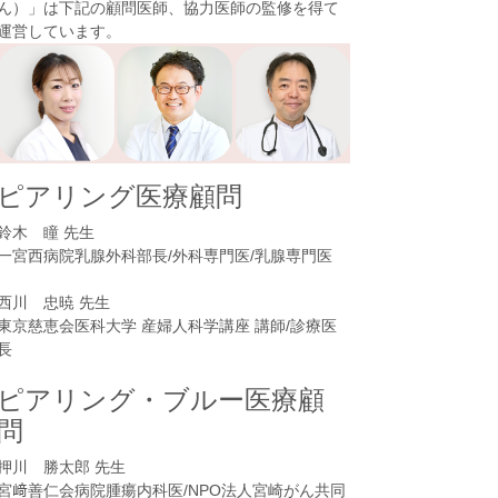
ん）
」は下記の顧問医師、協力医師の監修を得て
運営しています。
ピアリング医療顧問
鈴木 瞳 先生
一宮西病院乳腺外科部長/外科専門医/乳腺専門医
西川 忠暁 先生
東京慈恵会医科大学 産婦人科学講座 講師/診療医
長
ピアリング・ブルー医療顧
問
押川 勝太郎 先生
宮﨑善仁会病院腫瘍内科医/NPO法人宮崎がん共同