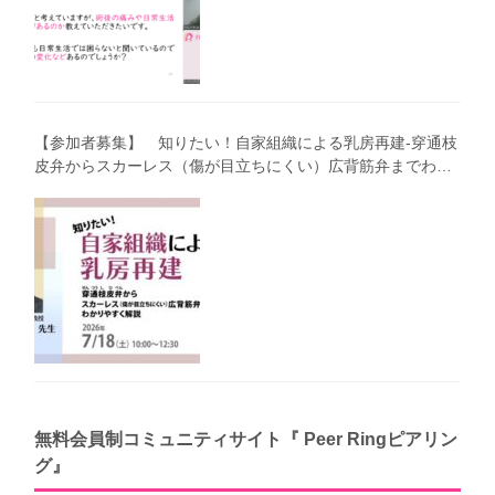
【参加者募集】 知りたい！自家組織による乳房再建-穿通枝
皮弁からスカーレス（傷が目立ちにくい）広背筋弁までわか
りやすく解説（第40回笑顔塾）
無料会員制コミュニティサイト『 Peer Ringピアリン
グ』