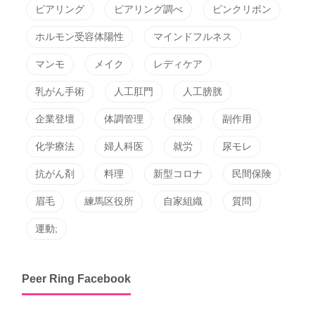
ピアリング
ピアリング調べ
ピンクリボン
ホルモン受容体陽性
マインドフルネス
マンモ
メイク
レディケア
乳がん手術
人工肛門
人工膀胱
企業登壇
体調管理
保険
副作用
化学療法
婦人科医
就労
尿モレ
抗がん剤
料理
新型コロナ
民間保険
眉毛
練馬区役所
自家組織
質問
運動;
Peer Ring Facebook