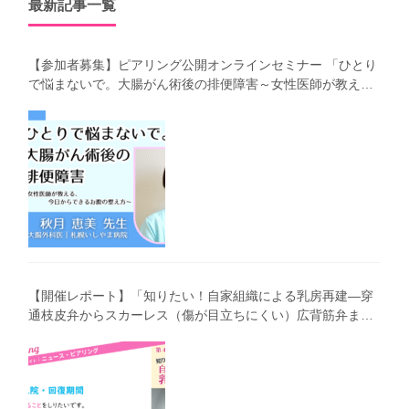
最新記事一覧
【参加者募集】ピアリング公開オンラインセミナー 「ひとり
で悩まないで。大腸がん術後の排便障害～女性医師が教え
る、今 日からできるお腹の整え方～」（第41回笑顔塾）
【開催レポート】「知りたい！自家組織による乳房再建―穿
通枝皮弁からスカーレス（傷が目立ちにくい）広背筋弁まで
わかりやすく解説―」（第40回笑顔塾）