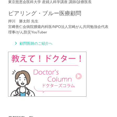
東京慈恵会医科大学 産婦人科学講座 講師/診療医長
ピアリング・ブルー医療顧問
押川 勝太郎 先生
宮﨑善仁会病院腫瘍内科医/NPO法人宮崎がん共同勉強会代表
理事/がん防災YouTuber
顧問医師のご紹介へ