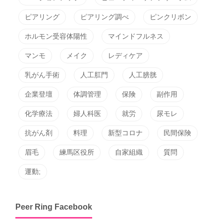
ピアリング
ピアリング調べ
ピンクリボン
ホルモン受容体陽性
マインドフルネス
マンモ
メイク
レディケア
乳がん手術
人工肛門
人工膀胱
企業登壇
体調管理
保険
副作用
化学療法
婦人科医
就労
尿モレ
抗がん剤
料理
新型コロナ
民間保険
眉毛
練馬区役所
自家組織
質問
運動;
Peer Ring Facebook