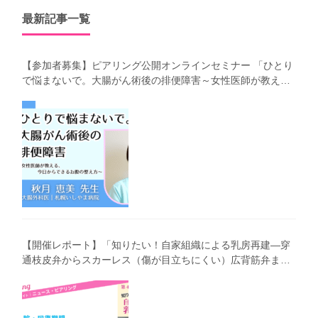
最新記事一覧
【参加者募集】ピアリング公開オンラインセミナー 「ひとり
で悩まないで。大腸がん術後の排便障害～女性医師が教え
る、今 日からできるお腹の整え方～」（第41回笑顔塾）
【開催レポート】「知りたい！自家組織による乳房再建―穿
通枝皮弁からスカーレス（傷が目立ちにくい）広背筋弁まで
わかりやすく解説―」（第40回笑顔塾）