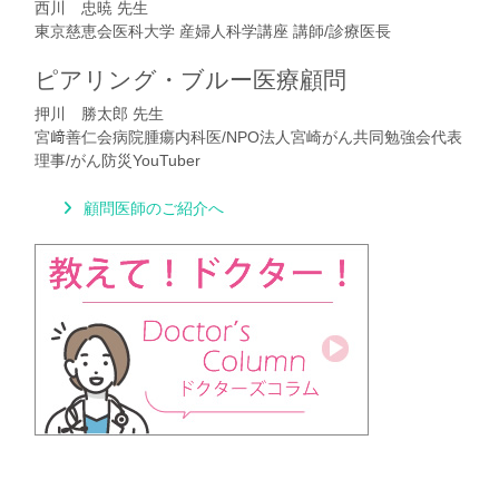
西川 忠暁 先生
東京慈恵会医科大学 産婦人科学講座 講師/診療医長
ピアリング・ブルー医療顧問
押川 勝太郎 先生
宮﨑善仁会病院腫瘍内科医/NPO法人宮崎がん共同勉強会代表
理事/がん防災YouTuber
顧問医師のご紹介へ