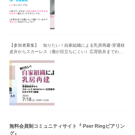
【参加者募集】 知りたい！自家組織による乳房再建-穿通枝
皮弁からスカーレス（傷が目立ちにくい）広背筋弁までわか
りやすく解説（第40回笑顔塾）
無料会員制コミュニティサイト『 Peer Ringピアリン
グ』